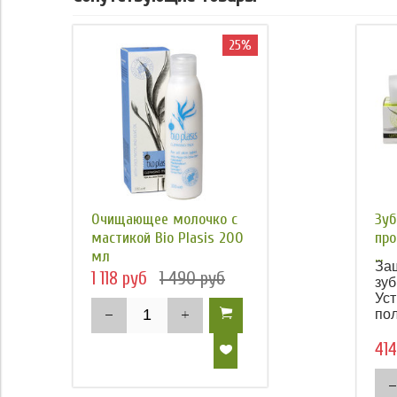
25%
Очищающее молочко с
Зуб
мастикой Bio Plasis 200
про
мл
...
Защ
1 118 руб
1 490 руб
зуб
Ус
пол
414