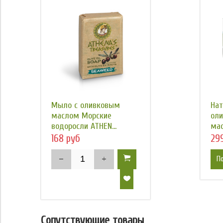
Мыло с оливковым
Нат
маслом Морские
ол
водоросли ATHEN...
мас
168 руб
29
П
Сопутствующие товары