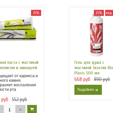
25%
25%
под 
ная паста с мастикой
Гель для душа с
полисом и эхинацеей
мастикой Экзотик Bio
Plasis 500 мл
ищает от кариеса и
668 руб
890 руб
ного камня.
траняет воспаления
ости рта
Подробнее
 руб
552 руб