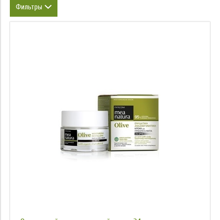
Фильтры
Объем
Тип
Марка
Область применения
Назначение
Возраст
Степень защиты от УФ
Время нанесения
Упаковка
Объем