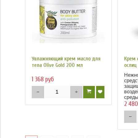
Увлажняющий крем масло для
Крем 
тела Olive Gold 200 мл
ослиц 
Нежн
1 368 руб
средс
защищ
возде
среды
2 480