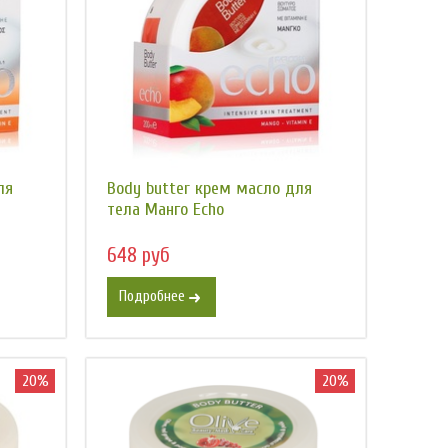
ля
Body butter крем масло для
тела Манго Есhо
648 руб
Подробнее
20%
20%