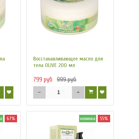
ла
Восстанавливающее масло для
тела OLIVE 200 мл
799 руб
999 руб
а
67%
новинка
55%