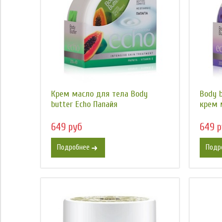
Крем масло для тела Body
Body 
butter Есhо Папайя
крем м
649 руб
649 р
Подробнее
Подр