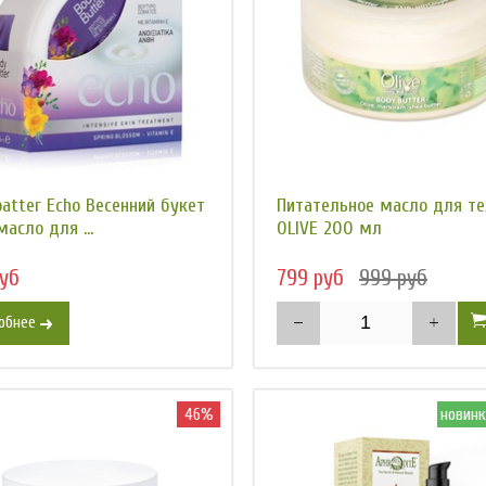
batter Есhо Весенний букет
Питательное масло для те
асло для ...
OLIVE 200 мл
уб
799 руб
999 руб
обнее
46%
новинк