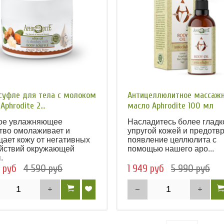
суфле для тела с молоком
Антицеллюлитное массаж
Aphrodite 2...
масло Aphrodite 100 мл
ое увлажняющее
Насладитесь более гладк
тво омолаживает и
упругой кожей и предотв
ает кожу от негативных
появление целлюлита с
йствий окружающей
помощью нашего аро...
.
 руб
4 590 руб
1 949 руб
5 990 руб