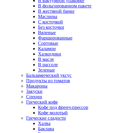
В вакуумной упаковке
В фольгированном пакете
В жестяной банке
Маслины
С косточкой
Без косточки
Вяленые
Фаршированные
Сортовые
Каламон
Халкидики
В масле
В рассоле
Зеленые
Бальзамический уксус
Продукты из томатов
Макароны
Закуски
Специи
Греческий кофе
Кофе под френч-прессор
Кофе молотый
Греческие сладости
Халва
Баклава