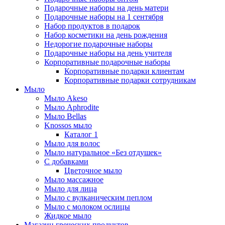
Подарочные наборы на день матери
Подарочные наборы на 1 сентября
Набор продуктов в подарок
Набор косметики на день рождения
Недорогие подарочные наборы
Подарочные наборы на день учителя
Корпоративные подарочные наборы
Корпоративные подарки клиентам
Корпоративные подарки сотрудникам
Мыло
Мыло Akeso
Мыло Aphrodite
Мыло Bellas
Knossos мыло
Каталог 1
Мыло для волос
Мыло натуральное «Без отдушек»
С добавками
Цветочное мыло
Мыло массажное
Мыло для лица
Мыло с вулканическим пеплом
Мыло с молоком ослицы
Жидкое мыло
Магазин греческих продуктов