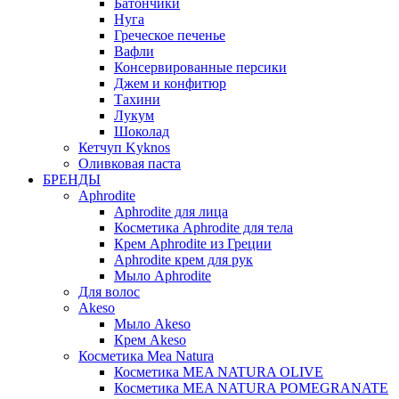
Батончики
Нуга
Греческое печенье
Вафли
Консервированные персики
Джем и конфитюр
Тахини
Лукум
Шоколад
Кетчуп Kyknos
Оливковая паста
БРЕНДЫ
Aphrodite
Aphrodite для лица
Косметика Aphrodite для тела
Крем Aphrodite из Греции
Aphrodite крем для рук
Мыло Aphrodite
Для волос
Akeso
Мыло Akeso
Крем Akeso
Косметика Mea Natura
Косметика MEA NATURA OLIVE
Косметика MEA NATURA POMEGRANATE