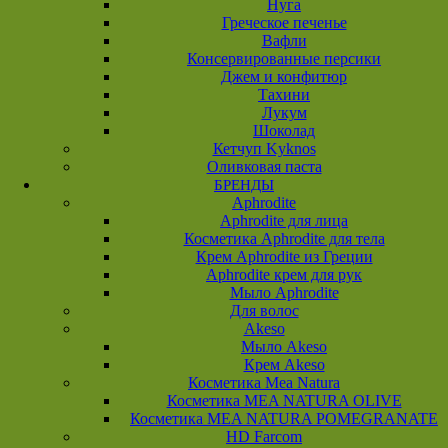
Нуга
Греческое печенье
Вафли
Консервированные персики
Джем и конфитюр
Тахини
Лукум
Шоколад
Кетчуп Kyknos
Оливковая паста
БРЕНДЫ
Aphrodite
Aphrodite для лица
Косметика Aphrodite для тела
Крем Aphrodite из Греции
Aphrodite крем для рук
Мыло Aphrodite
Для волос
Akeso
Мыло Akeso
Крем Akeso
Косметика Mea Natura
Косметика MEA NATURA OLIVE
Косметика MEA NATURA POMEGRANATE
HD Farcom