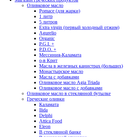
Оливковое масло
Pomace (для жарки)
1 литр
5 литров
Extra virgin (первый холодный отжим)
Agurelio
Organic
P.G.I. +
P.D.O. +
Мессиния-Каламата
о-в Крит
Масла в железных канистрах (больших)
Монастырское масло
Масла с добавками
Оливковое масло Agia Triada
Оливковое масло с добавками
Оливковое масло в стеклянной бутылке
Греческие оливки
Каламата
Ilida
Delphi
Attica Food
Eleon
В стеклянной банке