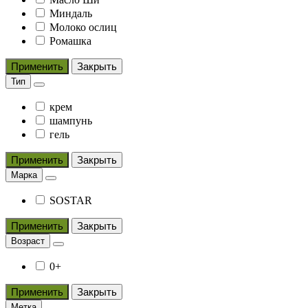
Миндаль
Молоко ослиц
Ромашка
Применить
Закрыть
Тип
крем
шампунь
гель
Применить
Закрыть
Марка
SOSTAR
Применить
Закрыть
Возраст
0+
Применить
Закрыть
Метка