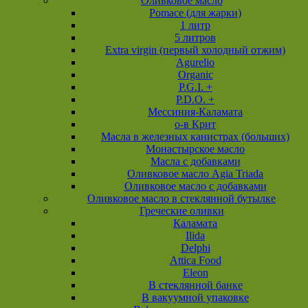
Оливковое масло
Pomace (для жарки)
1 литр
5 литров
Extra virgin (первый холодный отжим)
Agurelio
Organic
P.G.I. +
P.D.O. +
Мессиния-Каламата
о-в Крит
Масла в железных канистрах (больших)
Монастырское масло
Масла с добавками
Оливковое масло Agia Triada
Оливковое масло с добавками
Оливковое масло в стеклянной бутылке
Греческие оливки
Каламата
Ilida
Delphi
Attica Food
Eleon
В стеклянной банке
В вакуумной упаковке