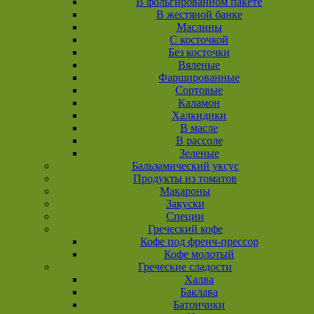
В фольгированном пакете
В жестяной банке
Маслины
С косточкой
Без косточки
Вяленые
Фаршированные
Сортовые
Каламон
Халкидики
В масле
В рассоле
Зеленые
Бальзамический уксус
Продукты из томатов
Макароны
Закуски
Специи
Греческий кофе
Кофе под френч-прессор
Кофе молотый
Греческие сладости
Халва
Баклава
Батончики