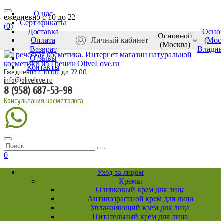
О нас
ежедневно c 10 до 22
Сертификаты
(
0
)
Доставка
Осно
Основной
Оплата
Личный кабинет
(Мос
(Москва)
Возврат
Влади
Отзывы
Контакты
Ежедневно с 10.00 до 22.00
info@olivelove.ru
8 (958) 687-53-98
Консультация косметолога
0
Уход за лицом
Кремы
Оливковый крем для лица
Антивозрастной крем для лица
Увлажняющий крем для лица
Питательный крем для лица