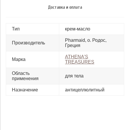
Доставка и оплата
Тип
крем-масло
Pharmaid, о. Родос,
Производитель
Греция
ATHENA'S
Марка
TREASURES
Область
для тела
применения
Назначение
антицеллюлитный