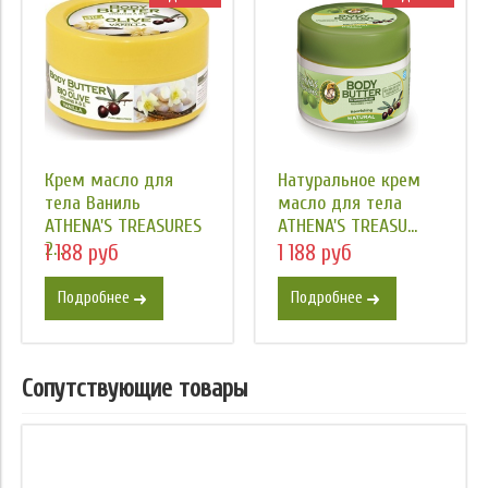
Крем масло для
Натуральное крем
тела Ваниль
масло для тела
ATHENA'S TREASURES
ATHENA'S TREASU...
2...
1 188 руб
1 188 руб
Подробнее
Подробнее
Сопутствующие товары