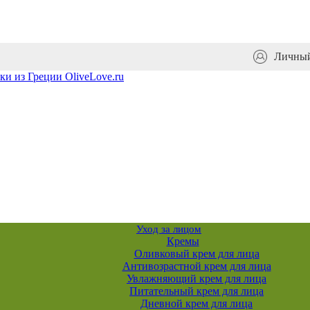
Личный
Уход за лицом
Кремы
Оливковый крем для лица
Антивозрастной крем для лица
Увлажняющий крем для лица
Питательный крем для лица
Дневной крем для лица