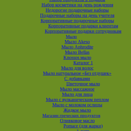
Набор косметики на день рождения
Недорогие подарочные наборы
Подарочные наборы на день учителя
Корпоративные подарочные наборы
Корпоративные подарки клиентам
Корпоративные подарки сотрудникам
Мыло
Мыло Akeso
Мыло Aphrodite
Мыло Bellas
Knossos мыло
Каталог 1
Мыло для волос
Мыло натуральное «Без отдушек»
С добавками
Цветочное мыло
Мыло массажное
Мыло для лица
Мыло с вулканическим пеплом
Мыло с молоком ослицы
Жидкое мыло
Магазин греческих продуктов
Оливковое масло
Pomace (для жарки)