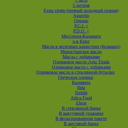
1 литр
5 литров
Extra virgin (первый холодный отжим)
Agurelio
Organic
P.G.I. +
P.D.O. +
Мессиния-Каламата
о-в Крит
Масла в железных канистрах (больших)
Монастырское масло
Масла с добавками
Оливковое масло Agia Triada
Оливковое масло с добавками
Оливковое масло в стеклянной бутылке
Греческие оливки
Каламата
Ilida
Delphi
Attica Food
Eleon
В стеклянной банке
В вакуумной упаковке
В фольгированном пакете
В жестяной банке