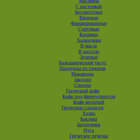
Маслины
С косточкой
Без косточки
Вяленые
Фаршированные
Сортовые
Каламон
Халкидики
В масле
В рассоле
Зеленые
Бальзамический уксус
Продукты из томатов
Макароны
Закуски
Специи
Греческий кофе
Кофе под френч-прессор
Кофе молотый
Греческие сладости
Халва
Баклава
Батончики
Нуга
Греческое печенье