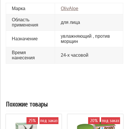
Марка
OlivAloe
Область
для лица
применения
увлажняющий
против
Назначение
морщин
Время
24-х часовой
нанесения
Похожие товары
25%
под заказ
20%
под заказ