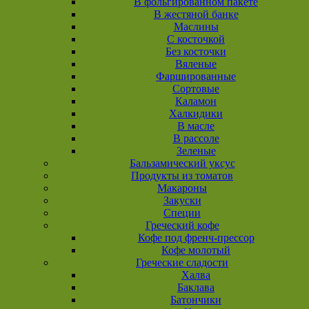
В фольгированном пакете
В жестяной банке
Маслины
С косточкой
Без косточки
Вяленые
Фаршированные
Сортовые
Каламон
Халкидики
В масле
В рассоле
Зеленые
Бальзамический уксус
Продукты из томатов
Макароны
Закуски
Специи
Греческий кофе
Кофе под френч-прессор
Кофе молотый
Греческие сладости
Халва
Баклава
Батончики