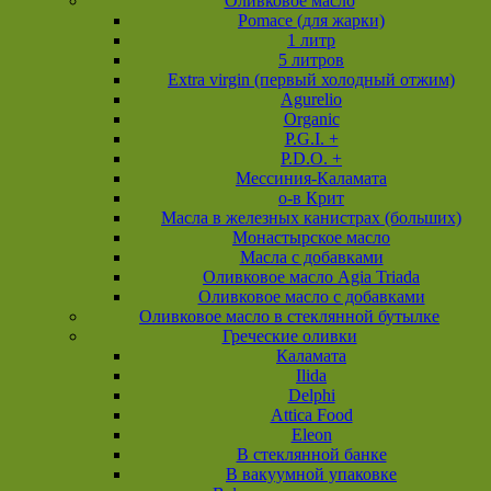
Оливковое масло
Pomace (для жарки)
1 литр
5 литров
Extra virgin (первый холодный отжим)
Agurelio
Organic
P.G.I. +
P.D.O. +
Мессиния-Каламата
о-в Крит
Масла в железных канистрах (больших)
Монастырское масло
Масла с добавками
Оливковое масло Agia Triada
Оливковое масло с добавками
Оливковое масло в стеклянной бутылке
Греческие оливки
Каламата
Ilida
Delphi
Attica Food
Eleon
В стеклянной банке
В вакуумной упаковке