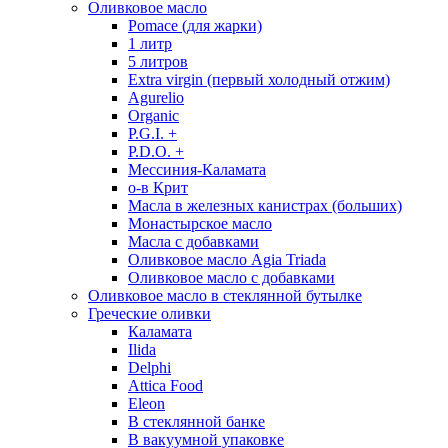
Оливковое масло
Pomace (для жарки)
1 литр
5 литров
Extra virgin (первый холодный отжим)
Agurelio
Organic
P.G.I. +
P.D.O. +
Мессиния-Каламата
о-в Крит
Масла в железных канистрах (больших)
Монастырское масло
Масла с добавками
Оливковое масло Agia Triada
Оливковое масло с добавками
Оливковое масло в стеклянной бутылке
Греческие оливки
Каламата
Ilida
Delphi
Attica Food
Eleon
В стеклянной банке
В вакуумной упаковке