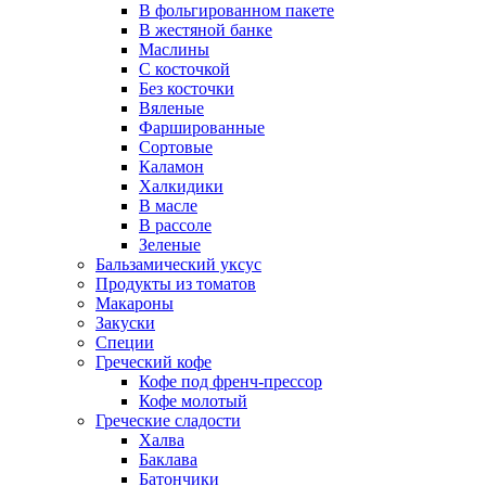
В фольгированном пакете
В жестяной банке
Маслины
С косточкой
Без косточки
Вяленые
Фаршированные
Сортовые
Каламон
Халкидики
В масле
В рассоле
Зеленые
Бальзамический уксус
Продукты из томатов
Макароны
Закуски
Специи
Греческий кофе
Кофе под френч-прессор
Кофе молотый
Греческие сладости
Халва
Баклава
Батончики