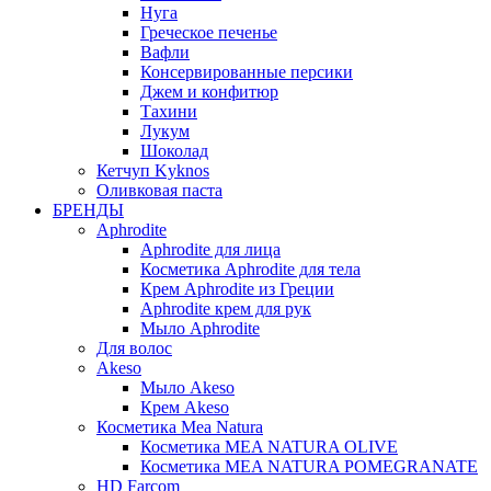
Нуга
Греческое печенье
Вафли
Консервированные персики
Джем и конфитюр
Тахини
Лукум
Шоколад
Кетчуп Kyknos
Оливковая паста
БРЕНДЫ
Aphrodite
Aphrodite для лица
Косметика Aphrodite для тела
Крем Aphrodite из Греции
Aphrodite крем для рук
Мыло Aphrodite
Для волос
Akeso
Мыло Akeso
Крем Akeso
Косметика Mea Natura
Косметика MEA NATURA OLIVE
Косметика MEA NATURA POMEGRANATE
HD Farcom