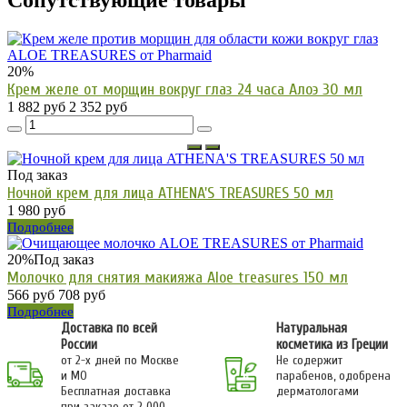
20%
Крем желе от морщин вокруг глаз 24 часа Алоэ 30 мл
1 882 руб
2 352 руб
Под заказ
Ночной крем для лица ATHENA'S TREASURES 50 мл
1 980 руб
Подробнее
20%
Под заказ
Молочко для снятия макияжа Aloe treasures 150 мл
566 руб
708 руб
Подробнее
Доставка по всей
Натуральная
России
косметика из Греции
от 2-х дней по Москве
Не содержит
и МО
парабенов, одобрена
Бесплатная доставка
дерматологами
при заказе от 2 000