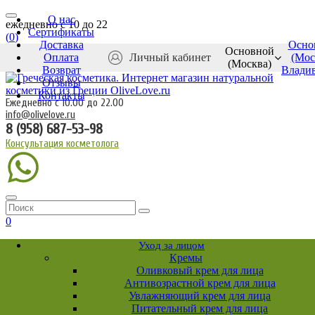
О нас
ежедневно c 10 до 22
Сертификаты
(
0
)
Доставка
Осно
Основной
Оплата
Личный кабинет
(Мос
(Москва)
Возврат
Влади
Отзывы
Контакты
Ежедневно с 10.00 до 22.00
info@olivelove.ru
8 (958) 687-53-98
Консультация косметолога
0
Уход за лицом
Кремы
Оливковый крем для лица
Антивозрастной крем для лица
Увлажняющий крем для лица
Питательный крем для лица