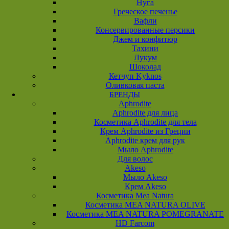
Нуга
Греческое печенье
Вафли
Консервированные персики
Джем и конфитюр
Тахини
Лукум
Шоколад
Кетчуп Kyknos
Оливковая паста
БРЕНДЫ
Aphrodite
Aphrodite для лица
Косметика Aphrodite для тела
Крем Aphrodite из Греции
Aphrodite крем для рук
Мыло Aphrodite
Для волос
Akeso
Мыло Akeso
Крем Akeso
Косметика Mea Natura
Косметика MEA NATURA OLIVE
Косметика MEA NATURA POMEGRANATE
HD Farcom