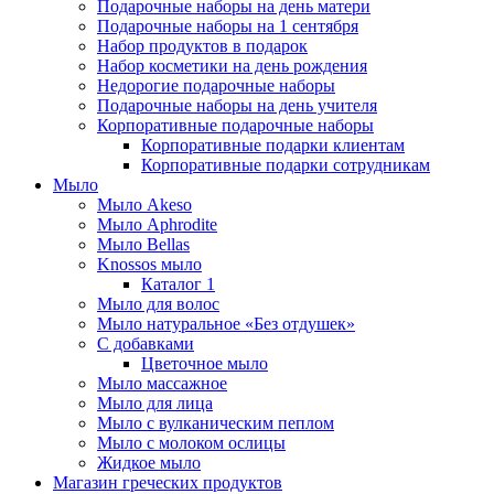
Подарочные наборы на день матери
Подарочные наборы на 1 сентября
Набор продуктов в подарок
Набор косметики на день рождения
Недорогие подарочные наборы
Подарочные наборы на день учителя
Корпоративные подарочные наборы
Корпоративные подарки клиентам
Корпоративные подарки сотрудникам
Мыло
Мыло Akeso
Мыло Aphrodite
Мыло Bellas
Knossos мыло
Каталог 1
Мыло для волос
Мыло натуральное «Без отдушек»
С добавками
Цветочное мыло
Мыло массажное
Мыло для лица
Мыло с вулканическим пеплом
Мыло с молоком ослицы
Жидкое мыло
Магазин греческих продуктов