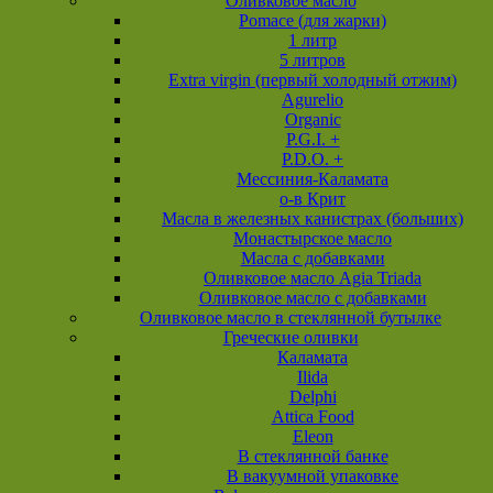
Оливковое масло
Pomace (для жарки)
1 литр
5 литров
Extra virgin (первый холодный отжим)
Agurelio
Organic
P.G.I. +
P.D.O. +
Мессиния-Каламата
о-в Крит
Масла в железных канистрах (больших)
Монастырское масло
Масла с добавками
Оливковое масло Agia Triada
Оливковое масло с добавками
Оливковое масло в стеклянной бутылке
Греческие оливки
Каламата
Ilida
Delphi
Attica Food
Eleon
В стеклянной банке
В вакуумной упаковке