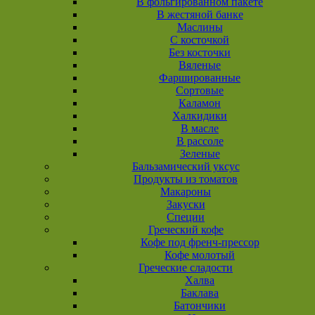
В фольгированном пакете
В жестяной банке
Маслины
С косточкой
Без косточки
Вяленые
Фаршированные
Сортовые
Каламон
Халкидики
В масле
В рассоле
Зеленые
Бальзамический уксус
Продукты из томатов
Макароны
Закуски
Специи
Греческий кофе
Кофе под френч-прессор
Кофе молотый
Греческие сладости
Халва
Баклава
Батончики