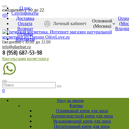
О нас
ежедневно c 10 до 22
Сертификаты
(
0
)
Доставка
Осно
Основной
Оплата
Личный кабинет
(Мос
(Москва)
Возврат
Влади
Отзывы
Контакты
Ежедневно с 10.00 до 22.00
info@olivelove.ru
8 (958) 687-53-98
Консультация косметолога
0
Уход за лицом
Кремы
Оливковый крем для лица
Антивозрастной крем для лица
Увлажняющий крем для лица
Питательный крем для лица