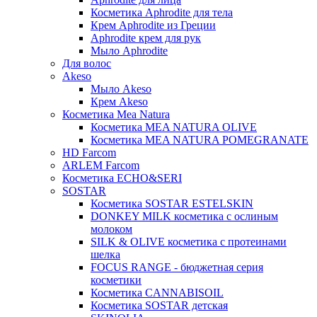
Косметика Aphrodite для тела
Крем Aphrodite из Греции
Aphrodite крем для рук
Мыло Aphrodite
Для волос
Akeso
Мыло Akeso
Крем Akeso
Косметика Mea Natura
Косметика MEA NATURA OLIVE
Косметика MEA NATURA POMEGRANATE
HD Farcom
ARLEM Farcom
Косметика ECHO&SERI
SOSTAR
Косметика SOSTAR ESTELSKIN
DONKEY MILK косметика с ослиным
молоком
SILK & OLIVE косметика с протеинами
шелка
FOCUS RANGE - бюджетная серия
косметики
Косметика CANNABISOIL
Косметика SOSTAR детская