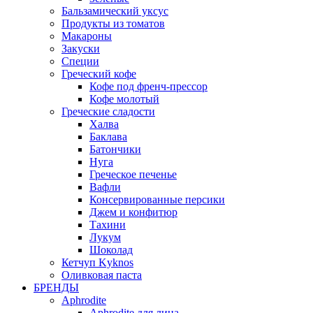
Бальзамический уксус
Продукты из томатов
Макароны
Закуски
Специи
Греческий кофе
Кофе под френч-прессор
Кофе молотый
Греческие сладости
Халва
Баклава
Батончики
Нуга
Греческое печенье
Вафли
Консервированные персики
Джем и конфитюр
Тахини
Лукум
Шоколад
Кетчуп Kyknos
Оливковая паста
БРЕНДЫ
Aphrodite
Aphrodite для лица