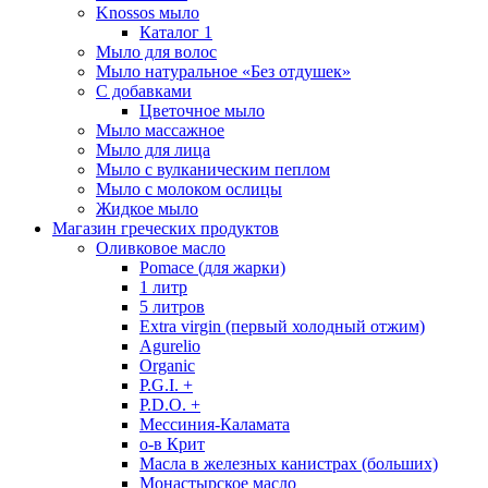
Knossos мыло
Каталог 1
Мыло для волос
Мыло натуральное «Без отдушек»
С добавками
Цветочное мыло
Мыло массажное
Мыло для лица
Мыло с вулканическим пеплом
Мыло с молоком ослицы
Жидкое мыло
Магазин греческих продуктов
Оливковое масло
Pomace (для жарки)
1 литр
5 литров
Extra virgin (первый холодный отжим)
Agurelio
Organic
P.G.I. +
P.D.O. +
Мессиния-Каламата
о-в Крит
Масла в железных канистрах (больших)
Монастырское масло