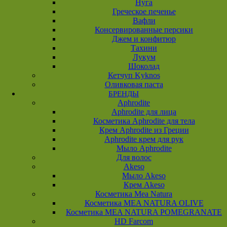
Нуга
Греческое печенье
Вафли
Консервированные персики
Джем и конфитюр
Тахини
Лукум
Шоколад
Кетчуп Kyknos
Оливковая паста
БРЕНДЫ
Aphrodite
Aphrodite для лица
Косметика Aphrodite для тела
Крем Aphrodite из Греции
Aphrodite крем для рук
Мыло Aphrodite
Для волос
Akeso
Мыло Akeso
Крем Akeso
Косметика Mea Natura
Косметика MEA NATURA OLIVE
Косметика MEA NATURA POMEGRANATE
HD Farcom