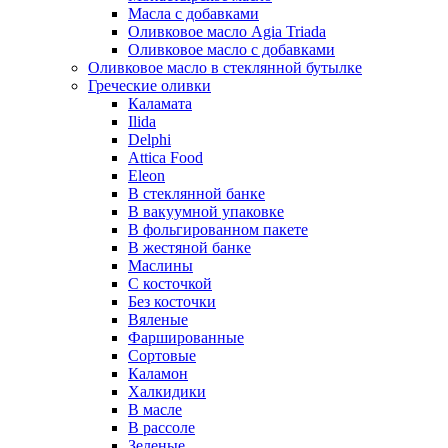
Масла с добавками
Оливковое масло Agia Triada
Оливковое масло с добавками
Оливковое масло в стеклянной бутылке
Греческие оливки
Каламата
Ilida
Delphi
Attica Food
Eleon
В стеклянной банке
В вакуумной упаковке
В фольгированном пакете
В жестяной банке
Маслины
С косточкой
Без косточки
Вяленые
Фаршированные
Сортовые
Каламон
Халкидики
В масле
В рассоле
Зеленые