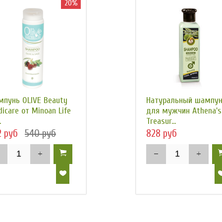
20%
пунь OLIVE Beauty
Натуральный шампу
icare от Minoan Life
для мужчин Athena's
.
Treasur...
2 руб
540 руб
828 руб