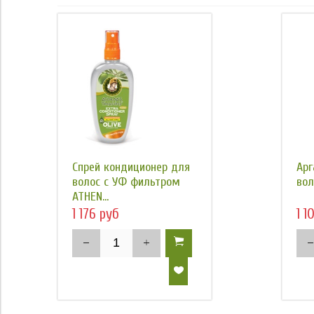
Спрей кондиционер для
Арг
волос с УФ фильтром
вол
ATHEN...
1 176 руб
1 1