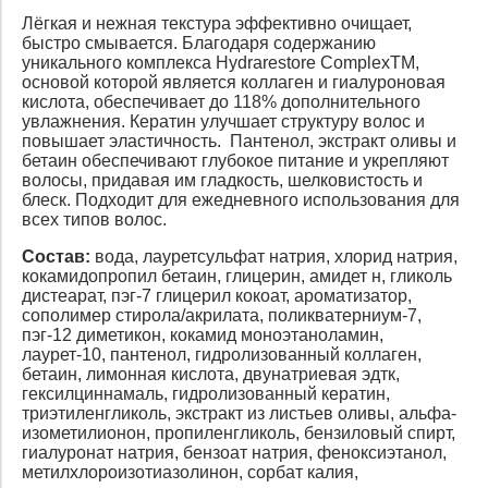
Лёгкая и нежная текстура эффективно очищает,
быстро смывается. Благодаря содержанию
уникального комплекса Hydrarestore ComplexTM,
основой которой является коллаген и гиалуроновая
кислота, обеспечивает до 118% дополнительного
увлажнения. Кератин улучшает структуру волос и
повышает эластичность. Пантенол, экстракт оливы и
бетаин обеспечивают глубокое питание и укрепляют
волосы, придавая им гладкость, шелковистость и
блеск. Подходит для ежедневного использования для
всех типов волос.
Cостав:
вода, лауретсульфат натрия, хлорид натрия,
кокамидопропил бетаин, глицерин, амидет н, гликоль
дистеарат, пэг-7 глицерил кокоат, ароматизатор,
сополимер стирола/акрилата, поликватерниум-7,
пэг-12 диметикон, кокамид моноэтаноламин,
лаурет-10, пантенол, гидролизованный коллаген,
бетаин, лимонная кислота, двунатриевая эдтк,
гексилциннамаль, гидролизованный кератин,
триэтиленгликоль, экстракт из листьев оливы, альфа-
изометилионон, пропиленгликоль, бензиловый спирт,
гиалуронат натрия, бензоат натрия, феноксиэтанол,
метилхлороизотиазолинон, сорбат калия,