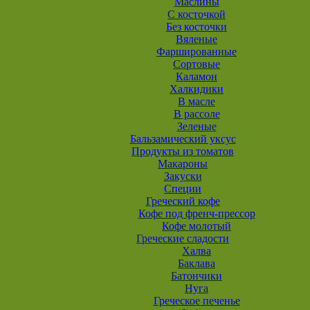
Маслины
С косточкой
Без косточки
Вяленые
Фаршированные
Сортовые
Каламон
Халкидики
В масле
В рассоле
Зеленые
Бальзамический уксус
Продукты из томатов
Макароны
Закуски
Специи
Греческий кофе
Кофе под френч-прессор
Кофе молотый
Греческие сладости
Халва
Баклава
Батончики
Нуга
Греческое печенье