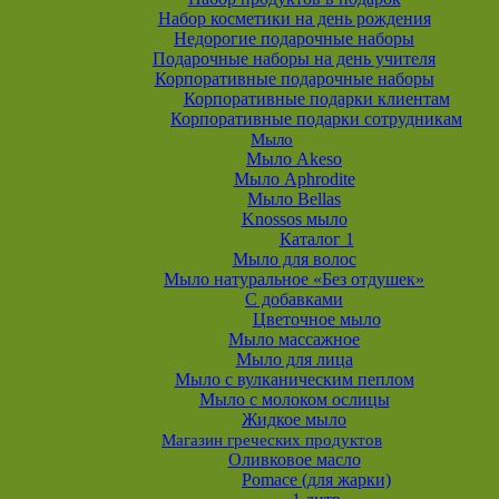
Набор косметики на день рождения
Недорогие подарочные наборы
Подарочные наборы на день учителя
Корпоративные подарочные наборы
Корпоративные подарки клиентам
Корпоративные подарки сотрудникам
Мыло
Мыло Akeso
Мыло Aphrodite
Мыло Bellas
Knossos мыло
Каталог 1
Мыло для волос
Мыло натуральное «Без отдушек»
С добавками
Цветочное мыло
Мыло массажное
Мыло для лица
Мыло с вулканическим пеплом
Мыло с молоком ослицы
Жидкое мыло
Магазин греческих продуктов
Оливковое масло
Pomace (для жарки)