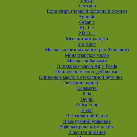
1 литр
5 литров
Extra virgin (первый холодный отжим)
Agurelio
Organic
P.G.I. +
P.D.O. +
Мессиния-Каламата
о-в Крит
Масла в железных канистрах (больших)
Монастырское масло
Масла с добавками
Оливковое масло Agia Triada
Оливковое масло с добавками
Оливковое масло в стеклянной бутылке
Греческие оливки
Каламата
Ilida
Delphi
Attica Food
Eleon
В стеклянной банке
В вакуумной упаковке
В фольгированном пакете
В жестяной банке