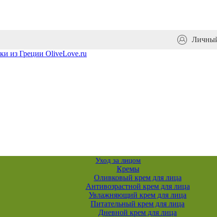
Личный
Уход за лицом
Кремы
Оливковый крем для лица
Антивозрастной крем для лица
Увлажняющий крем для лица
Питательный крем для лица
Дневной крем для лица