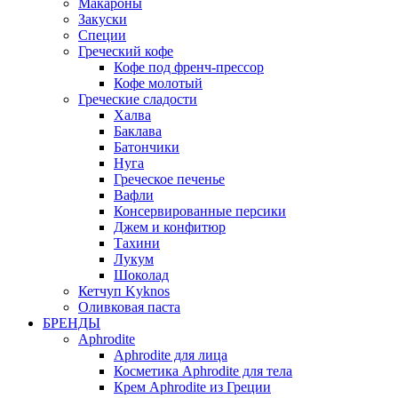
Макароны
Закуски
Специи
Греческий кофе
Кофе под френч-прессор
Кофе молотый
Греческие сладости
Халва
Баклава
Батончики
Нуга
Греческое печенье
Вафли
Консервированные персики
Джем и конфитюр
Тахини
Лукум
Шоколад
Кетчуп Kyknos
Оливковая паста
БРЕНДЫ
Aphrodite
Aphrodite для лица
Косметика Aphrodite для тела
Крем Aphrodite из Греции