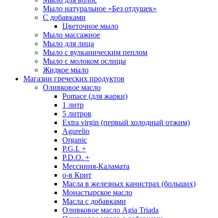
Мыло натуральное «Без отдушек»
С добавками
Цветочное мыло
Мыло массажное
Мыло для лица
Мыло с вулканическим пеплом
Мыло с молоком ослицы
Жидкое мыло
Магазин греческих продуктов
Оливковое масло
Pomace (для жарки)
1 литр
5 литров
Extra virgin (первый холодный отжим)
Agurelio
Organic
P.G.I. +
P.D.O. +
Мессиния-Каламата
о-в Крит
Масла в железных канистрах (больших)
Монастырское масло
Масла с добавками
Оливковое масло Agia Triada