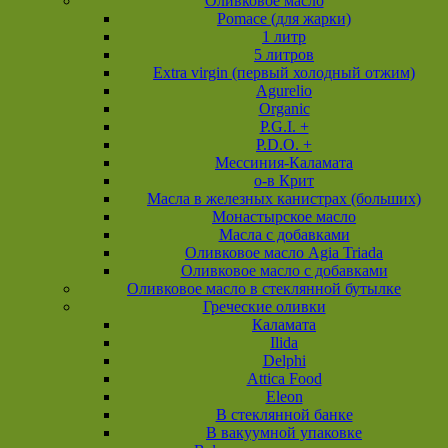
Оливковое масло
Pomace (для жарки)
1 литр
5 литров
Extra virgin (первый холодный отжим)
Agurelio
Organic
P.G.I. +
P.D.O. +
Мессиния-Каламата
о-в Крит
Масла в железных канистрах (больших)
Монастырское масло
Масла с добавками
Оливковое масло Agia Triada
Оливковое масло с добавками
Оливковое масло в стеклянной бутылке
Греческие оливки
Каламата
Ilida
Delphi
Attica Food
Eleon
В стеклянной банке
В вакуумной упаковке