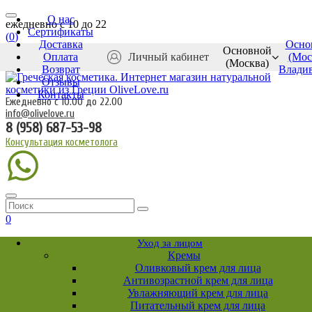
О нас
ежедневно c 10 до 22
Сертификаты
(
0
)
Доставка
Осно
Основной
Оплата
Личный кабинет
(Мос
(Москва)
Возврат
Влади
Отзывы
Контакты
Ежедневно с 10.00 до 22.00
info@olivelove.ru
8 (958) 687-53-98
Консультация косметолога
0
Уход за лицом
Кремы
Оливковый крем для лица
Антивозрастной крем для лица
Увлажняющий крем для лица
Питательный крем для лица