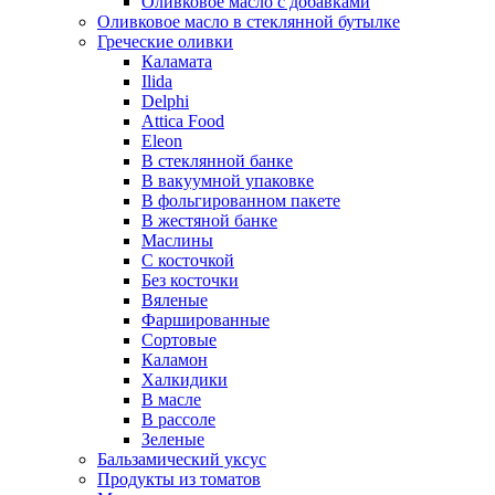
Оливковое масло с добавками
Оливковое масло в стеклянной бутылке
Греческие оливки
Каламата
Ilida
Delphi
Attica Food
Eleon
В стеклянной банке
В вакуумной упаковке
В фольгированном пакете
В жестяной банке
Маслины
С косточкой
Без косточки
Вяленые
Фаршированные
Сортовые
Каламон
Халкидики
В масле
В рассоле
Зеленые
Бальзамический уксус
Продукты из томатов