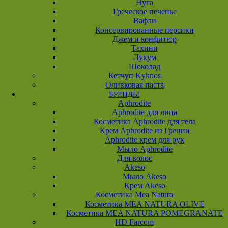
Нуга
Греческое печенье
Вафли
Консервированные персики
Джем и конфитюр
Тахини
Лукум
Шоколад
Кетчуп Kyknos
Оливковая паста
БРЕНДЫ
Aphrodite
Aphrodite для лица
Косметика Aphrodite для тела
Крем Aphrodite из Греции
Aphrodite крем для рук
Мыло Aphrodite
Для волос
Akeso
Мыло Akeso
Крем Akeso
Косметика Mea Natura
Косметика MEA NATURA OLIVE
Косметика MEA NATURA POMEGRANATE
HD Farcom