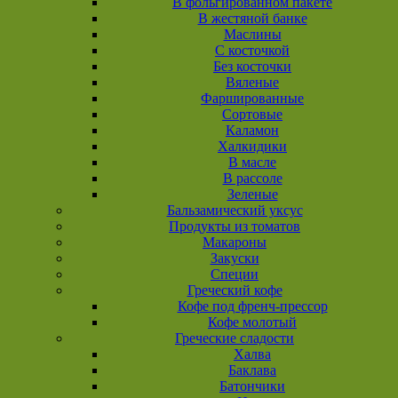
В фольгированном пакете
В жестяной банке
Маслины
С косточкой
Без косточки
Вяленые
Фаршированные
Сортовые
Каламон
Халкидики
В масле
В рассоле
Зеленые
Бальзамический уксус
Продукты из томатов
Макароны
Закуски
Специи
Греческий кофе
Кофе под френч-прессор
Кофе молотый
Греческие сладости
Халва
Баклава
Батончики