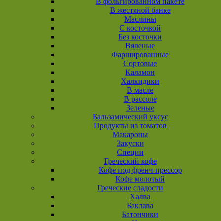
В фольгированном пакете
В жестяной банке
Маслины
С косточкой
Без косточки
Вяленые
Фаршированные
Сортовые
Каламон
Халкидики
В масле
В рассоле
Зеленые
Бальзамический уксус
Продукты из томатов
Макароны
Закуски
Специи
Греческий кофе
Кофе под френч-прессор
Кофе молотый
Греческие сладости
Халва
Баклава
Батончики