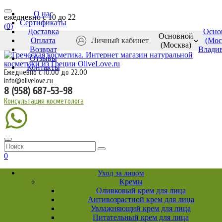
О нас
ежедневно c 10 до 22
Сертификаты
(
0
)
Доставка
Осно
Основной
Оплата
Личный кабинет
(Мос
(Москва)
Возврат
Влади
Отзывы
Контакты
Ежедневно с 10.00 до 22.00
info@olivelove.ru
8 (958) 687-53-98
Консультация косметолога
0
Уход за лицом
Кремы
Оливковый крем для лица
Антивозрастной крем для лица
Увлажняющий крем для лица
Питательный крем для лица