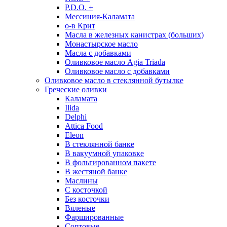
P.D.O. +
Мессиния-Каламата
о-в Крит
Масла в железных канистрах (больших)
Монастырское масло
Масла с добавками
Оливковое масло Agia Triada
Оливковое масло с добавками
Оливковое масло в стеклянной бутылке
Греческие оливки
Каламата
Ilida
Delphi
Attica Food
Eleon
В стеклянной банке
В вакуумной упаковке
В фольгированном пакете
В жестяной банке
Маслины
С косточкой
Без косточки
Вяленые
Фаршированные
Сортовые