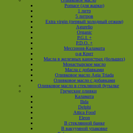
Оливковое масло
Pomace (для жарки)
1 литр
5 литров
Extra virgin (первый холодный отжим)
Agurelio
Organic
P.G.I. +
P.D.O. +
Мессиния-Каламата
о-в Крит
Масла в железных канистрах (больших)
Монастырское масло
Масла с добавками
Оливковое масло Agia Triada
Оливковое масло с добавками
Оливковое масло в стеклянной бутылке
Греческие оливки
Каламата
Ilida
Delphi
Attica Food
Eleon
В стеклянной банке
В вакуумной упаковке