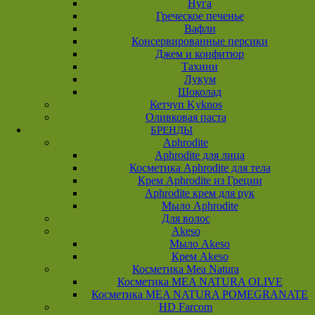
Нуга
Греческое печенье
Вафли
Консервированные персики
Джем и конфитюр
Тахини
Лукум
Шоколад
Кетчуп Kyknos
Оливковая паста
БРЕНДЫ
Aphrodite
Aphrodite для лица
Косметика Aphrodite для тела
Крем Aphrodite из Греции
Aphrodite крем для рук
Мыло Aphrodite
Для волос
Akeso
Мыло Akeso
Крем Akeso
Косметика Mea Natura
Косметика MEA NATURA OLIVE
Косметика MEA NATURA POMEGRANATE
HD Farcom