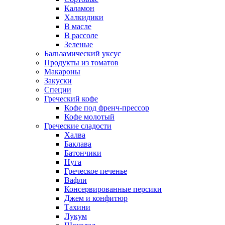
Каламон
Халкидики
В масле
В рассоле
Зеленые
Бальзамический уксус
Продукты из томатов
Макароны
Закуски
Специи
Греческий кофе
Кофе под френч-прессор
Кофе молотый
Греческие сладости
Халва
Баклава
Батончики
Нуга
Греческое печенье
Вафли
Консервированные персики
Джем и конфитюр
Тахини
Лукум