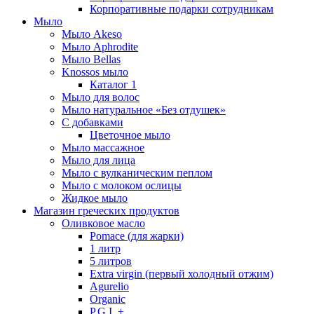
Корпоративные подарки сотрудникам
Мыло
Мыло Akeso
Мыло Aphrodite
Мыло Bellas
Knossos мыло
Каталог 1
Мыло для волос
Мыло натуральное «Без отдушек»
С добавками
Цветочное мыло
Мыло массажное
Мыло для лица
Мыло с вулканическим пеплом
Мыло с молоком ослицы
Жидкое мыло
Магазин греческих продуктов
Оливковое масло
Pomace (для жарки)
1 литр
5 литров
Extra virgin (первый холодный отжим)
Agurelio
Organic
P.G.I. +