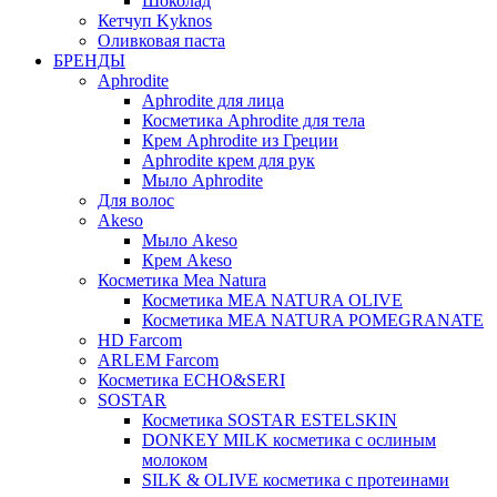
Шоколад
Кетчуп Kyknos
Оливковая паста
БРЕНДЫ
Aphrodite
Aphrodite для лица
Косметика Aphrodite для тела
Крем Aphrodite из Греции
Aphrodite крем для рук
Мыло Aphrodite
Для волос
Akeso
Мыло Akeso
Крем Akeso
Косметика Mea Natura
Косметика MEA NATURA OLIVE
Косметика MEA NATURA POMEGRANATE
HD Farcom
ARLEM Farcom
Косметика ECHO&SERI
SOSTAR
Косметика SOSTAR ESTELSKIN
DONKEY MILK косметика с ослиным
молоком
SILK & OLIVE косметика с протеинами