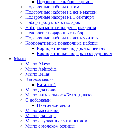
Подарочные наборы кремов
Подарочные наборы оптом
Подарочные наборы на день матери
Подарочные наборы на 1 сентября
Набор продуктов в подарок
Набор косметики на день рождения
Недорогие подарочные наборы
Подарочные наборы на день учителя
Корпоративные подарочные наборы
Корпоративные подарки клиентам
Корпоративные подарки сотрудникам
Мыло
Мыло Akeso
Мыло Aphrodite
Мыло Bellas
Knossos мыло
Каталог 1
Мыло для волос
Мыло натуральное «Без отдушек»
С добавками
Цветочное мыло
Мыло массажное
Мыло для лица
Мыло с вулканическим пеплом
Мыло с молоком ослицы