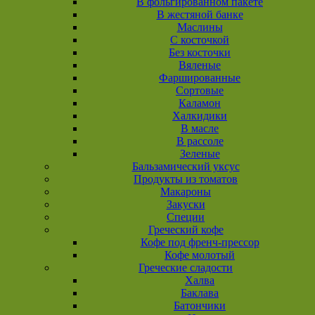
В фольгированном пакете
В жестяной банке
Маслины
С косточкой
Без косточки
Вяленые
Фаршированные
Сортовые
Каламон
Халкидики
В масле
В рассоле
Зеленые
Бальзамический уксус
Продукты из томатов
Макароны
Закуски
Специи
Греческий кофе
Кофе под френч-прессор
Кофе молотый
Греческие сладости
Халва
Баклава
Батончики