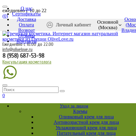
О нас
ежедневно c 10 до 22
Сертификаты
(
0
)
Доставка
Осно
Основной
Оплата
Личный кабинет
(Мос
(Москва)
Возврат
Влади
Отзывы
Контакты
Ежедневно с 10.00 до 22.00
info@olivelove.ru
8 (958) 687-53-98
Консультация косметолога
0
Уход за лицом
Кремы
Оливковый крем для лица
Антивозрастной крем для лица
Увлажняющий крем для лица
Питательный крем для лица