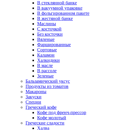
В стеклянной банке
В вакуумной упаковке
В фольгированном пакете
В жестяной банке
Маслины
С косточкой
Без косточки
Вяленые
Фаршированные
Сортовые
Каламон
Халкидики
В масле
В рассоле
Зеленые
Бальзамический уксус
Продукты из томатов
Макароны
Закуски
Специи
Греческий кофе
Кофе под френч-прессор
Кофе молотый
Греческие сладости
Халва