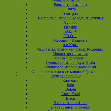
Оливковое масло
Pomace (для жарки)
1 литр
5 литров
Extra virgin (первый холодный отжим)
Agurelio
Organic
P.G.I. +
P.D.O. +
Мессиния-Каламата
о-в Крит
Масла в железных канистрах (больших)
Монастырское масло
Масла с добавками
Оливковое масло Agia Triada
Оливковое масло с добавками
Оливковое масло в стеклянной бутылке
Греческие оливки
Каламата
Ilida
Delphi
Attica Food
Eleon
В стеклянной банке
В вакуумной упаковке