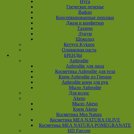
Нуга
Греческое печенье
Вафли
Консервированные персики
Джем и конфитюр
Тахини
Лукум
Шоколад
Кетчуп Kyknos
Оливковая паста
БРЕНДЫ
Aphrodite
Aphrodite для лица
Косметика Aphrodite для тела
Крем Aphrodite из Греции
Aphrodite крем для рук
Мыло Aphrodite
Для волос
Akeso
Мыло Akeso
Крем Akeso
Косметика Mea Natura
Косметика MEA NATURA OLIVE
Косметика MEA NATURA POMEGRANATE
HD Farcom