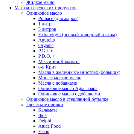
Жидкое мыло
Магазин греческих продуктов
Оливковое масло
Pomace (для жарки)
1 литр
5 литров
Extra virgin (первый холодный отжим)
Agurelio
Organic
P.G.I. +
P.D.O. +
Мессиния-Каламата
о-в Крит
Масла в железных канистрах (больших)
Монастырское масло
Масла с добавками
Оливковое масло Agia Triada
Оливковое масло с добавками
Оливковое масло в стеклянной бутылке
Греческие оливки
Каламата
Ilida
Delphi
Attica Food
Eleon