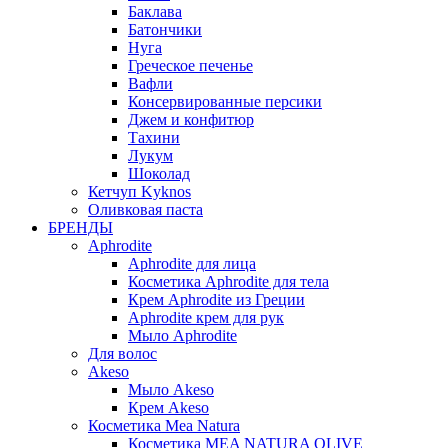
Баклава
Батончики
Нуга
Греческое печенье
Вафли
Консервированные персики
Джем и конфитюр
Тахини
Лукум
Шоколад
Кетчуп Kyknos
Оливковая паста
БРЕНДЫ
Aphrodite
Aphrodite для лица
Косметика Aphrodite для тела
Крем Aphrodite из Греции
Aphrodite крем для рук
Мыло Aphrodite
Для волос
Akeso
Мыло Akeso
Крем Akeso
Косметика Mea Natura
Косметика MEA NATURA OLIVE