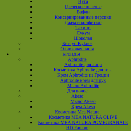
Нуга
Греческое печенье
Вафли
Консервированные персики
Джем и конфитюр
Тахини
Лукум
Шоколад
Кетчуп Kyknos
Оливковая паста
БРЕНДЫ
Aphrodite
Aphrodite для лица
Косметика Aphrodite для тела
Крем Aphrodite из Греции
Aphrodite крем для рук
Мыло Aphrodite
Для волос
Akeso
Мыло Akeso
Крем Akeso
Косметика Mea Natura
Косметика MEA NATURA OLIVE
Косметика MEA NATURA POMEGRANATE
HD Farcom