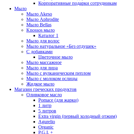
Корпоративные подарки сотрудникам
Мыло
Мыло Akeso
Мыло Aphrodite
Мыло Bellas
Knossos мыло
Каталог 1
Мыло для волос
Мыло натуральное «Без отдушек»
С добавками
Цветочное мыло
Мыло массажное
Мыло для лица
Мыло с вулканическим пеплом
Мыло с молоком ослицы
Жидкое мыло
Магазин греческих продуктов
Оливковое масло
Pomace (для жарки)
1 литр
5 литров
Extra virgin (первый холодный отжим)
Agurelio
Organic
P.G.I. +