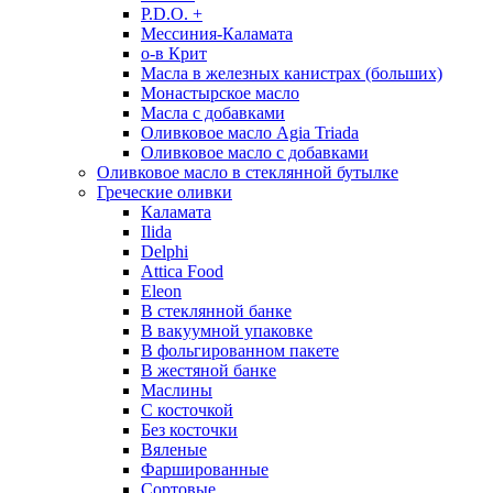
P.D.O. +
Мессиния-Каламата
о-в Крит
Масла в железных канистрах (больших)
Монастырское масло
Масла с добавками
Оливковое масло Agia Triada
Оливковое масло с добавками
Оливковое масло в стеклянной бутылке
Греческие оливки
Каламата
Ilida
Delphi
Attica Food
Eleon
В стеклянной банке
В вакуумной упаковке
В фольгированном пакете
В жестяной банке
Маслины
С косточкой
Без косточки
Вяленые
Фаршированные
Сортовые