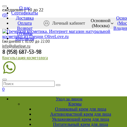
О нас
ежедневно c 10 до 22
Сертификаты
(
0
)
Доставка
Осно
Основной
Оплата
Личный кабинет
(Мос
(Москва)
Возврат
Влади
Отзывы
Контакты
Ежедневно с 10.00 до 22.00
info@olivelove.ru
8 (958) 687-53-98
Консультация косметолога
0
Уход за лицом
Кремы
Оливковый крем для лица
Антивозрастной крем для лица
Увлажняющий крем для лица
Питательный крем для лица