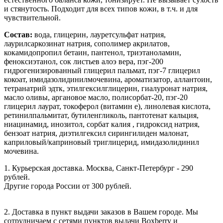
и стянутость. Подходит для всех типов кожи, в т.ч. и для
чувствительной.
Состав:
вода, глицерин, лауретсульфат натрия,
лаурилсаркозинат натрия, сополимер акрилатов,
кокамидопропил бетаин, пантенол, триэтаноламин,
феноксиэтанол, сок листьев алоэ вера, пэг-200
гидрогенизированный глицерил пальмат, пэг-7 глицерил
кокоат, имидазолидинилмочевина, ароматизатор, аллантоин,
тетранатрий эдтк, этилгексилглицерин, гиалуронат натрия,
масло оливы, аргановое масло, полисорбат-20, пэг-20
глицерил лаурат, токоферол (витамин е), линолевая кислота,
ретинилпальмитат, бутиленгликоль, пантотенат кальция,
ниацинамид, инозитол, сорбат калия , гидроксид натрия,
бензоат натрия, диэтилгексил сирингилиден малонат,
каприловый/каприновый триглицерид, имидазолидинил
мочевина.
1. Курьерская доставка. Москва, Санкт-Петербург - 290
рублей.
Другие города России от 300 рублей.
2. Доставка в пункт выдачи заказов в Вашем городе. Мы
сотрудничаем с сетями пунктов выдачи Boxberry и