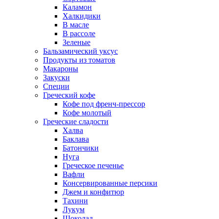
Каламон
Халкидики
В масле
В рассоле
Зеленые
Бальзамический уксус
Продукты из томатов
Макароны
Закуски
Специи
Греческий кофе
Кофе под френч-прессор
Кофе молотый
Греческие сладости
Халва
Баклава
Батончики
Нуга
Греческое печенье
Вафли
Консервированные персики
Джем и конфитюр
Тахини
Лукум
Шоколад