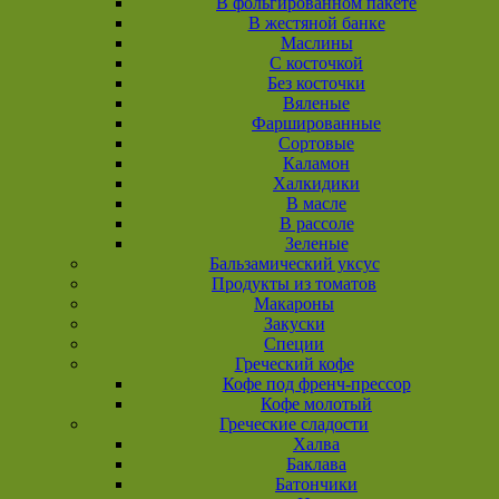
В фольгированном пакете
В жестяной банке
Маслины
С косточкой
Без косточки
Вяленые
Фаршированные
Сортовые
Каламон
Халкидики
В масле
В рассоле
Зеленые
Бальзамический уксус
Продукты из томатов
Макароны
Закуски
Специи
Греческий кофе
Кофе под френч-прессор
Кофе молотый
Греческие сладости
Халва
Баклава
Батончики