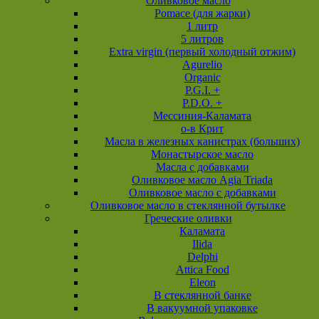
Оливковое масло
Pomace (для жарки)
1 литр
5 литров
Extra virgin (первый холодный отжим)
Agurelio
Organic
P.G.I. +
P.D.O. +
Мессиния-Каламата
о-в Крит
Масла в железных канистрах (больших)
Монастырское масло
Масла с добавками
Оливковое масло Agia Triada
Оливковое масло с добавками
Оливковое масло в стеклянной бутылке
Греческие оливки
Каламата
Ilida
Delphi
Attica Food
Eleon
В стеклянной банке
В вакуумной упаковке