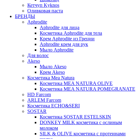
Кетчуп Kyknos
Оливковая паста
БРЕНДЫ
Aphrodite
Aphrodite для лица
Косметика Aphrodite для тела
Крем Aphrodite из Греции
Aphrodite крем для рук
Мыло Aphrodite
Для волос
Akeso
Мыло Akeso
Крем Akeso
Косметика Mea Natura
Косметика MEA NATURA OLIVE
Косметика MEA NATURA POMEGRANATE
HD Farcom
ARLEM Farcom
Косметика ECHO&SERI
SOSTAR
Косметика SOSTAR ESTELSKIN
DONKEY MILK косметика с ослиным
молоком
SILK & OLIVE косметика с протеинами