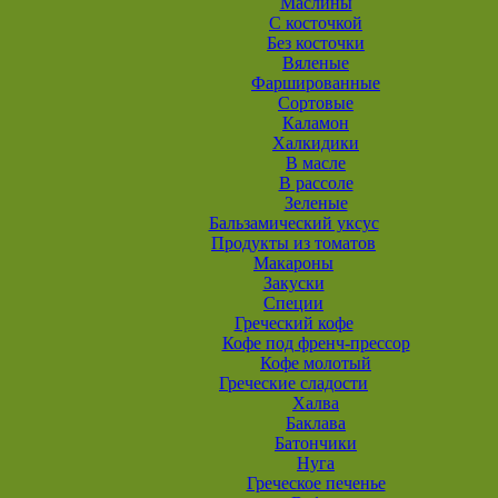
Маслины
С косточкой
Без косточки
Вяленые
Фаршированные
Сортовые
Каламон
Халкидики
В масле
В рассоле
Зеленые
Бальзамический уксус
Продукты из томатов
Макароны
Закуски
Специи
Греческий кофе
Кофе под френч-прессор
Кофе молотый
Греческие сладости
Халва
Баклава
Батончики
Нуга
Греческое печенье