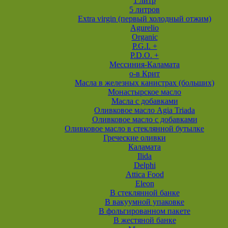
1 литр
5 литров
Extra virgin (первый холодный отжим)
Agurelio
Organic
P.G.I. +
P.D.O. +
Мессиния-Каламата
о-в Крит
Масла в железных канистрах (больших)
Монастырское масло
Масла с добавками
Оливковое масло Agia Triada
Оливковое масло с добавками
Оливковое масло в стеклянной бутылке
Греческие оливки
Каламата
Ilida
Delphi
Attica Food
Eleon
В стеклянной банке
В вакуумной упаковке
В фольгированном пакете
В жестяной банке