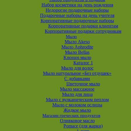
Набор косметики на день рождения
Недорогие подарочные наборы
Подарочные наборы на день учителя
Корпоративные подарочные наборы
Корпоративные подарки клиентам
Корпоративные подарки сотрудникам
Мыло
Мыло Akeso
Мыло Aphrodite
Мыло Bellas
Knossos мыло
Каталог 1
Мыло для волос
Мыло натуральное «Без отдушек»
С добавками
Цветочное мыло
Мыло массажное
Мыло для лица
Мыло с вулканическим пеплом
Мыло с молоком ослицы
Жидкое мыло
Магазин греческих продуктов
Оливковое масло
Pomace (для жарки)