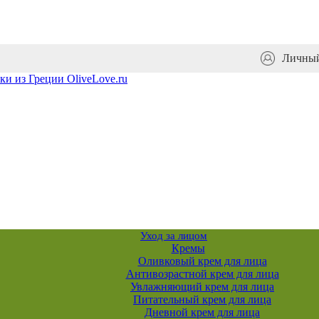
Личный
Уход за лицом
Кремы
Оливковый крем для лица
Антивозрастной крем для лица
Увлажняющий крем для лица
Питательный крем для лица
Дневной крем для лица