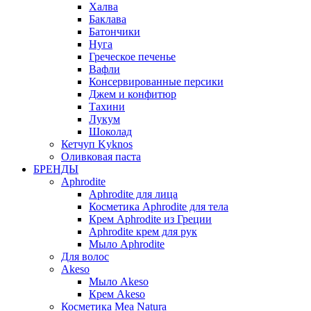
Халва
Баклава
Батончики
Нуга
Греческое печенье
Вафли
Консервированные персики
Джем и конфитюр
Тахини
Лукум
Шоколад
Кетчуп Kyknos
Оливковая паста
БРЕНДЫ
Aphrodite
Aphrodite для лица
Косметика Aphrodite для тела
Крем Aphrodite из Греции
Aphrodite крем для рук
Мыло Aphrodite
Для волос
Akeso
Мыло Akeso
Крем Akeso
Косметика Mea Natura