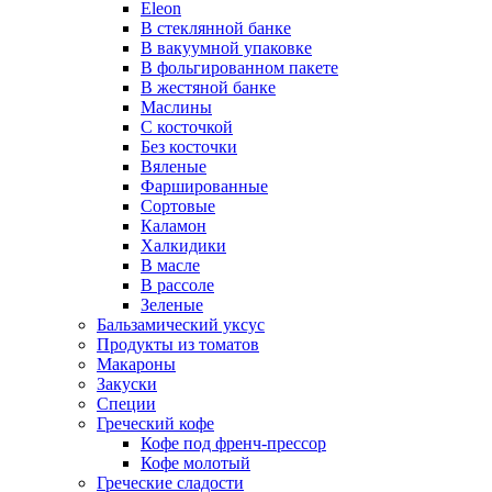
Eleon
В стеклянной банке
В вакуумной упаковке
В фольгированном пакете
В жестяной банке
Маслины
С косточкой
Без косточки
Вяленые
Фаршированные
Сортовые
Каламон
Халкидики
В масле
В рассоле
Зеленые
Бальзамический уксус
Продукты из томатов
Макароны
Закуски
Специи
Греческий кофе
Кофе под френч-прессор
Кофе молотый
Греческие сладости