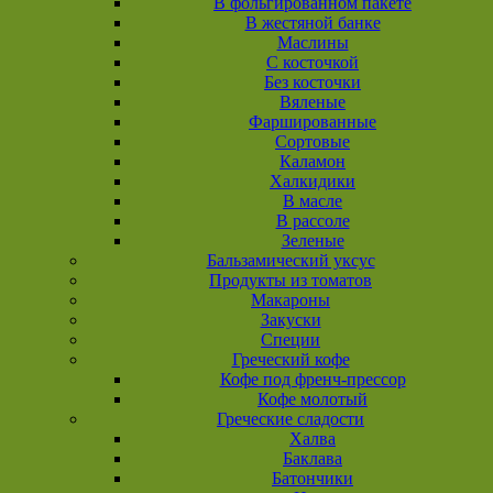
В фольгированном пакете
В жестяной банке
Маслины
С косточкой
Без косточки
Вяленые
Фаршированные
Сортовые
Каламон
Халкидики
В масле
В рассоле
Зеленые
Бальзамический уксус
Продукты из томатов
Макароны
Закуски
Специи
Греческий кофе
Кофе под френч-прессор
Кофе молотый
Греческие сладости
Халва
Баклава
Батончики