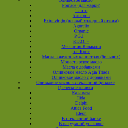
Оливковое масло
Pomace (для жарки)
1 литр
5 литров
Extra virgin (первый холодный отжим)
Agurelio
Organic
P.G.I. +
P.D.O. +
Мессиния-Каламата
о-в Крит
Масла в железных канистрах (больших)
Монастырское масло
Масла с добавками
Оливковое масло Agia Triada
Оливковое масло с добавками
Оливковое масло в стеклянной бутылке
Греческие оливки
Каламата
Ilida
Delphi
Attica Food
Eleon
В стеклянной банке
В вакуумной упаковке