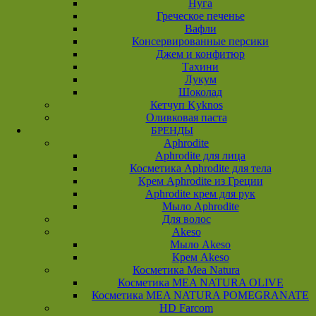
Нуга
Греческое печенье
Вафли
Консервированные персики
Джем и конфитюр
Тахини
Лукум
Шоколад
Кетчуп Kyknos
Оливковая паста
БРЕНДЫ
Aphrodite
Aphrodite для лица
Косметика Aphrodite для тела
Крем Aphrodite из Греции
Aphrodite крем для рук
Мыло Aphrodite
Для волос
Akeso
Мыло Akeso
Крем Akeso
Косметика Mea Natura
Косметика MEA NATURA OLIVE
Косметика MEA NATURA POMEGRANATE
HD Farcom