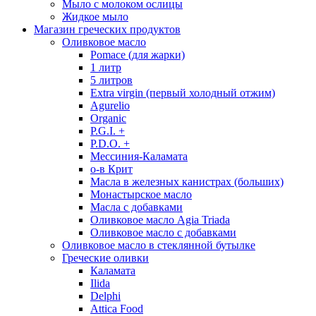
Мыло с молоком ослицы
Жидкое мыло
Магазин греческих продуктов
Оливковое масло
Pomace (для жарки)
1 литр
5 литров
Extra virgin (первый холодный отжим)
Agurelio
Organic
P.G.I. +
P.D.O. +
Мессиния-Каламата
о-в Крит
Масла в железных канистрах (больших)
Монастырское масло
Масла с добавками
Оливковое масло Agia Triada
Оливковое масло с добавками
Оливковое масло в стеклянной бутылке
Греческие оливки
Каламата
Ilida
Delphi
Attica Food