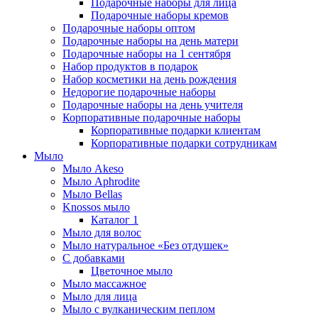
Подарочные наборы для лица
Подарочные наборы кремов
Подарочные наборы оптом
Подарочные наборы на день матери
Подарочные наборы на 1 сентября
Набор продуктов в подарок
Набор косметики на день рождения
Недорогие подарочные наборы
Подарочные наборы на день учителя
Корпоративные подарочные наборы
Корпоративные подарки клиентам
Корпоративные подарки сотрудникам
Мыло
Мыло Akeso
Мыло Aphrodite
Мыло Bellas
Knossos мыло
Каталог 1
Мыло для волос
Мыло натуральное «Без отдушек»
С добавками
Цветочное мыло
Мыло массажное
Мыло для лица
Мыло с вулканическим пеплом