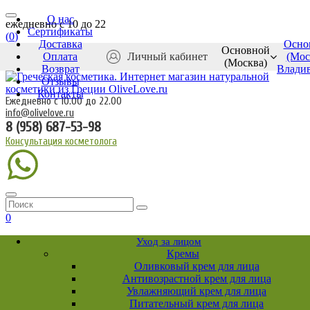
О нас
ежедневно c 10 до 22
Сертификаты
(
0
)
Доставка
Осно
Основной
Оплата
Личный кабинет
(Мос
(Москва)
Возврат
Влади
Отзывы
Контакты
Ежедневно с 10.00 до 22.00
info@olivelove.ru
8 (958) 687-53-98
Консультация косметолога
0
Уход за лицом
Кремы
Оливковый крем для лица
Антивозрастной крем для лица
Увлажняющий крем для лица
Питательный крем для лица