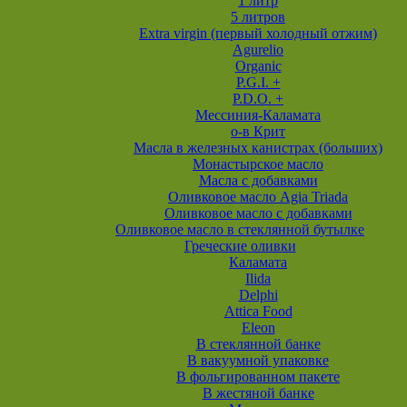
1 литр
5 литров
Extra virgin (первый холодный отжим)
Agurelio
Organic
P.G.I. +
P.D.O. +
Мессиния-Каламата
о-в Крит
Масла в железных канистрах (больших)
Монастырское масло
Масла с добавками
Оливковое масло Agia Triada
Оливковое масло с добавками
Оливковое масло в стеклянной бутылке
Греческие оливки
Каламата
Ilida
Delphi
Attica Food
Eleon
В стеклянной банке
В вакуумной упаковке
В фольгированном пакете
В жестяной банке