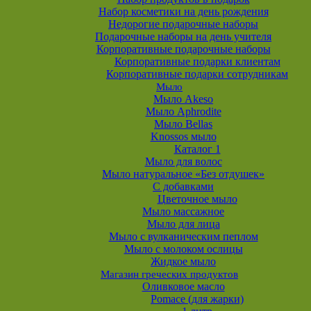
Набор косметики на день рождения
Недорогие подарочные наборы
Подарочные наборы на день учителя
Корпоративные подарочные наборы
Корпоративные подарки клиентам
Корпоративные подарки сотрудникам
Мыло
Мыло Akeso
Мыло Aphrodite
Мыло Bellas
Knossos мыло
Каталог 1
Мыло для волос
Мыло натуральное «Без отдушек»
С добавками
Цветочное мыло
Мыло массажное
Мыло для лица
Мыло с вулканическим пеплом
Мыло с молоком ослицы
Жидкое мыло
Магазин греческих продуктов
Оливковое масло
Pomace (для жарки)