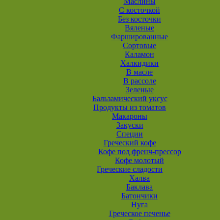
Маслины
С косточкой
Без косточки
Вяленые
Фаршированные
Сортовые
Каламон
Халкидики
В масле
В рассоле
Зеленые
Бальзамический уксус
Продукты из томатов
Макароны
Закуски
Специи
Греческий кофе
Кофе под френч-прессор
Кофе молотый
Греческие сладости
Халва
Баклава
Батончики
Нуга
Греческое печенье