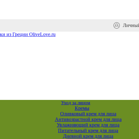
Личный
Уход за лицом
Кремы
Оливковый крем для лица
Антивозрастной крем для лица
Увлажняющий крем для лица
Питательный крем для лица
Дневной крем для лица