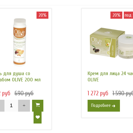
20%
20%
под 
ь для душа со
Крем для лица 24 ча
абом OLIVE 200 мл
OLIVE
2 руб
690 руб
1 272 руб
1 590 ру
Подробнее