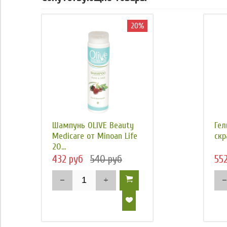
20%
Шампунь OLIVE Beauty
Гел
Medicare от Minoan Life
скр
20...
432 руб
540 руб
55