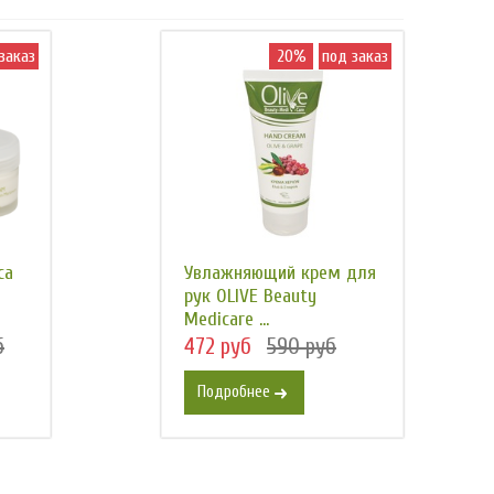
заказ
20%
под заказ
са
Увлажняющий крем для
рук OLIVE Beauty
Medicare ...
б
472 руб
590 руб
Подробнее