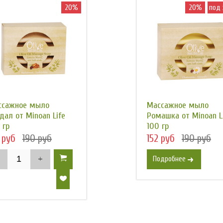
20%
20%
под 
ссажное мыло
Массажное мыло
дал от Minoan Life
Ромашка от Minoan L
 гр
100 гр
 руб
190 руб
152 руб
190 руб
Подробнее