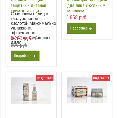
защитный дневной
для лица с ослиным
крем для лица с ...
молоком ...
С молоком ослиц и
1 668 руб
гиалуроновой
кислотой.Максимально
увлажняет,
Подробнее
эффективно
устраняет морщины
3 280 руб
6
и вял...
390 руб
Подробнее
под заказ
под заказ