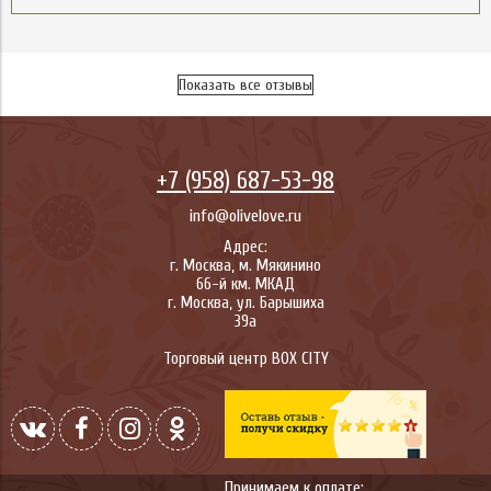
Показать все отзывы
+7 (958) 687-53-98
info@olivelove.ru
Адрес:
г.
Москва
,
м. Мякинино
66-й км. МКАД
г.
Москва
,
ул. Барышиха
39а
Торговый центр BOX CITY
Принимаем к оплате: