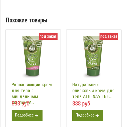
Похожие товары
под заказ
под заказ
Увлажняющий крем
Натуральный
для тела с
оливковый крем для
миндальным
тела ATHENAS TRE...
маслом A...
888 руб
888 руб
Подробнее
Подробнее