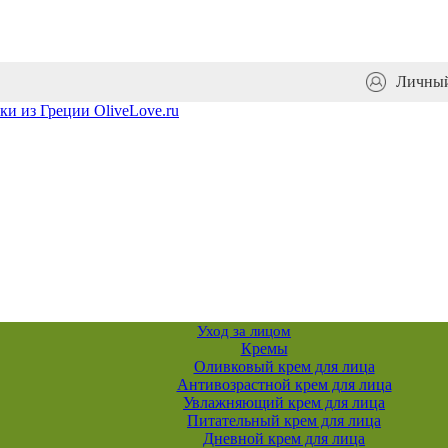
Личный
Уход за лицом
Кремы
Оливковый крем для лица
Антивозрастной крем для лица
Увлажняющий крем для лица
Питательный крем для лица
Дневной крем для лица