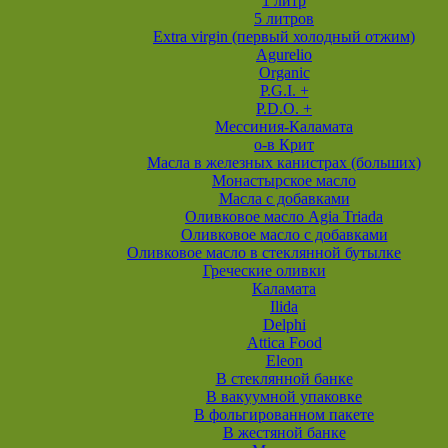
1 литр
5 литров
Extra virgin (первый холодный отжим)
Agurelio
Organic
P.G.I. +
P.D.O. +
Мессиния-Каламата
о-в Крит
Масла в железных канистрах (больших)
Монастырское масло
Масла с добавками
Оливковое масло Agia Triada
Оливковое масло с добавками
Оливковое масло в стеклянной бутылке
Греческие оливки
Каламата
Ilida
Delphi
Attica Food
Eleon
В стеклянной банке
В вакуумной упаковке
В фольгированном пакете
В жестяной банке