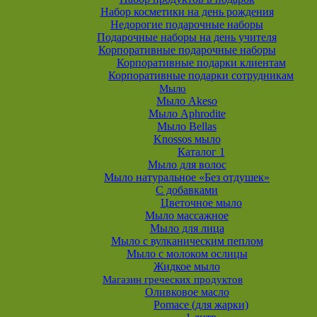
Набор косметики на день рождения
Недорогие подарочные наборы
Подарочные наборы на день учителя
Корпоративные подарочные наборы
Корпоративные подарки клиентам
Корпоративные подарки сотрудникам
Мыло
Мыло Akeso
Мыло Aphrodite
Мыло Bellas
Knossos мыло
Каталог 1
Мыло для волос
Мыло натуральное «Без отдушек»
С добавками
Цветочное мыло
Мыло массажное
Мыло для лица
Мыло с вулканическим пеплом
Мыло с молоком ослицы
Жидкое мыло
Магазин греческих продуктов
Оливковое масло
Pomace (для жарки)