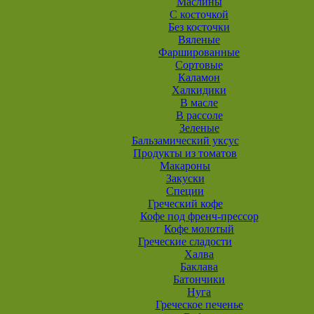
Маслины
С косточкой
Без косточки
Вяленые
Фаршированные
Сортовые
Каламон
Халкидики
В масле
В рассоле
Зеленые
Бальзамический уксус
Продукты из томатов
Макароны
Закуски
Специи
Греческий кофе
Кофе под френч-прессор
Кофе молотый
Греческие сладости
Халва
Баклава
Батончики
Нуга
Греческое печенье