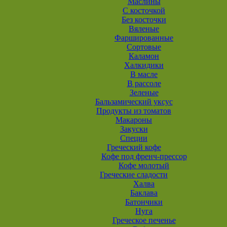
Маслины
С косточкой
Без косточки
Вяленые
Фаршированные
Сортовые
Каламон
Халкидики
В масле
В рассоле
Зеленые
Бальзамический уксус
Продукты из томатов
Макароны
Закуски
Специи
Греческий кофе
Кофе под френч-прессор
Кофе молотый
Греческие сладости
Халва
Баклава
Батончики
Нуга
Греческое печенье