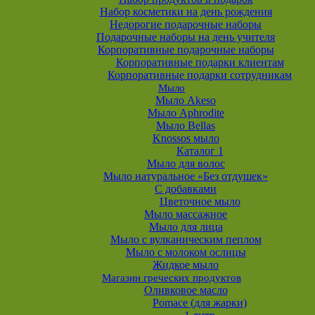
Набор косметики на день рождения
Недорогие подарочные наборы
Подарочные наборы на день учителя
Корпоративные подарочные наборы
Корпоративные подарки клиентам
Корпоративные подарки сотрудникам
Мыло
Мыло Akeso
Мыло Aphrodite
Мыло Bellas
Knossos мыло
Каталог 1
Мыло для волос
Мыло натуральное «Без отдушек»
С добавками
Цветочное мыло
Мыло массажное
Мыло для лица
Мыло с вулканическим пеплом
Мыло с молоком ослицы
Жидкое мыло
Магазин греческих продуктов
Оливковое масло
Pomace (для жарки)