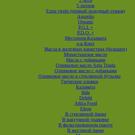
1 литр
5 литров
Extra virgin (первый холодный отжим)
Agurelio
Organic
P.G.I. +
P.D.O. +
Мессиния-Каламата
о-в Крит
Масла в железных канистрах (больших)
Монастырское масло
Масла с добавками
Оливковое масло Agia Triada
Оливковое масло с добавками
Оливковое масло в стеклянной бутылке
Греческие оливки
Каламата
Ilida
Delphi
Attica Food
Eleon
В стеклянной банке
В вакуумной упаковке
В фольгированном пакете
В жестяной банке