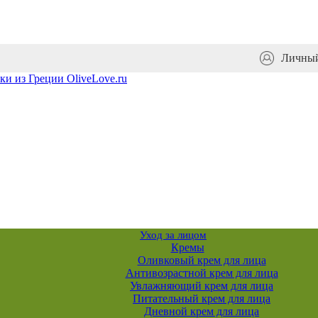
Личный
Уход за лицом
Кремы
Оливковый крем для лица
Антивозрастной крем для лица
Увлажняющий крем для лица
Питательный крем для лица
Дневной крем для лица