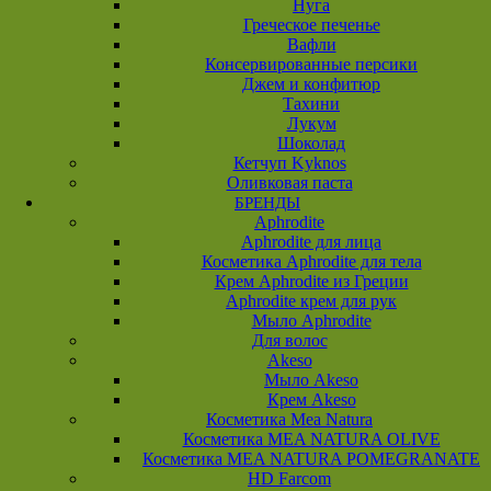
Нуга
Греческое печенье
Вафли
Консервированные персики
Джем и конфитюр
Тахини
Лукум
Шоколад
Кетчуп Kyknos
Оливковая паста
БРЕНДЫ
Aphrodite
Aphrodite для лица
Косметика Aphrodite для тела
Крем Aphrodite из Греции
Aphrodite крем для рук
Мыло Aphrodite
Для волос
Akeso
Мыло Akeso
Крем Akeso
Косметика Mea Natura
Косметика MEA NATURA OLIVE
Косметика MEA NATURA POMEGRANATE
HD Farcom