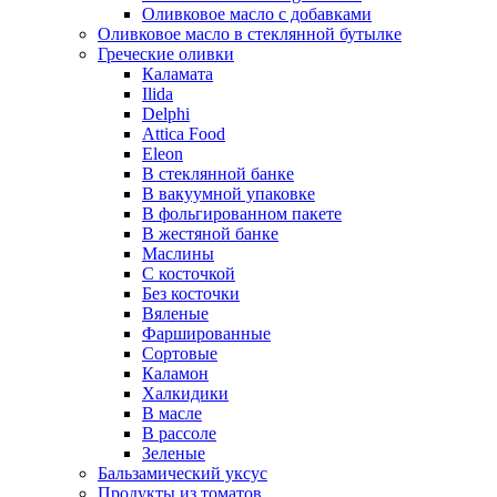
Оливковое масло с добавками
Оливковое масло в стеклянной бутылке
Греческие оливки
Каламата
Ilida
Delphi
Attica Food
Eleon
В стеклянной банке
В вакуумной упаковке
В фольгированном пакете
В жестяной банке
Маслины
С косточкой
Без косточки
Вяленые
Фаршированные
Сортовые
Каламон
Халкидики
В масле
В рассоле
Зеленые
Бальзамический уксус
Продукты из томатов