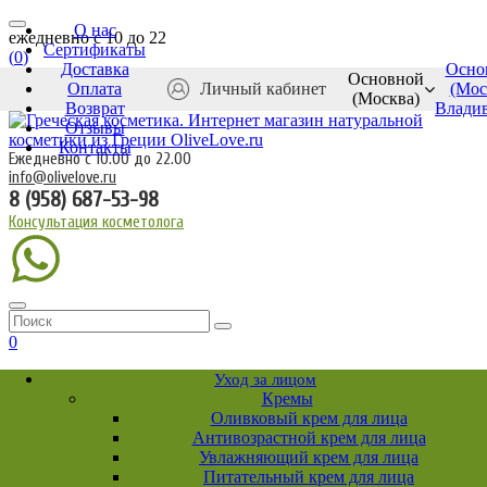
О нас
ежедневно c 10 до 22
Сертификаты
(
0
)
Доставка
Осно
Основной
Оплата
Личный кабинет
(Мос
(Москва)
Возврат
Влади
Отзывы
Контакты
Ежедневно с 10.00 до 22.00
info@olivelove.ru
8 (958) 687-53-98
Консультация косметолога
0
Уход за лицом
Кремы
Оливковый крем для лица
Антивозрастной крем для лица
Увлажняющий крем для лица
Питательный крем для лица