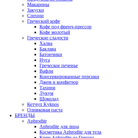
Макароны
Закуски
Специи
Греческий кофе
Кофе под френч-прессор
Кофе молотый
Греческие сладости
Халва
Баклава
Батончики
Нуга
Греческое печенье
Вафли
Консервированные персики
Джем и конфитюр
Тахини
Лукум
Шоколад
Кетчуп Kyknos
Оливковая паста
БРЕНДЫ
Aphrodite
Aphrodite для лица
Косметика Aphrodite для тела
Крем Aphrodite из Греции