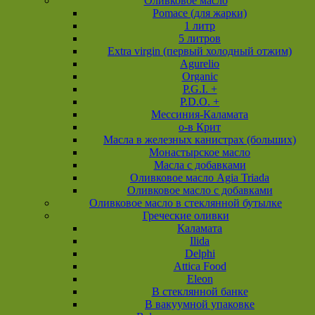
Оливковое масло
Pomace (для жарки)
1 литр
5 литров
Extra virgin (первый холодный отжим)
Agurelio
Organic
P.G.I. +
P.D.O. +
Мессиния-Каламата
о-в Крит
Масла в железных канистрах (больших)
Монастырское масло
Масла с добавками
Оливковое масло Agia Triada
Оливковое масло с добавками
Оливковое масло в стеклянной бутылке
Греческие оливки
Каламата
Ilida
Delphi
Attica Food
Eleon
В стеклянной банке
В вакуумной упаковке