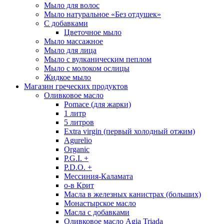
Мыло для волос
Мыло натуральное «Без отдушек»
С добавками
Цветочное мыло
Мыло массажное
Мыло для лица
Мыло с вулканическим пеплом
Мыло с молоком ослицы
Жидкое мыло
Магазин греческих продуктов
Оливковое масло
Pomace (для жарки)
1 литр
5 литров
Extra virgin (первый холодный отжим)
Agurelio
Organic
P.G.I. +
P.D.O. +
Мессиния-Каламата
о-в Крит
Масла в железных канистрах (больших)
Монастырское масло
Масла с добавками
Оливковое масло Agia Triada