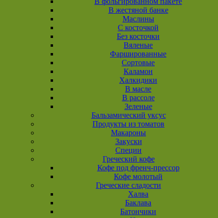
В фольгированном пакете
В жестяной банке
Маслины
С косточкой
Без косточки
Вяленые
Фаршированные
Сортовые
Каламон
Халкидики
В масле
В рассоле
Зеленые
Бальзамический уксус
Продукты из томатов
Макароны
Закуски
Специи
Греческий кофе
Кофе под френч-прессор
Кофе молотый
Греческие сладости
Халва
Баклава
Батончики