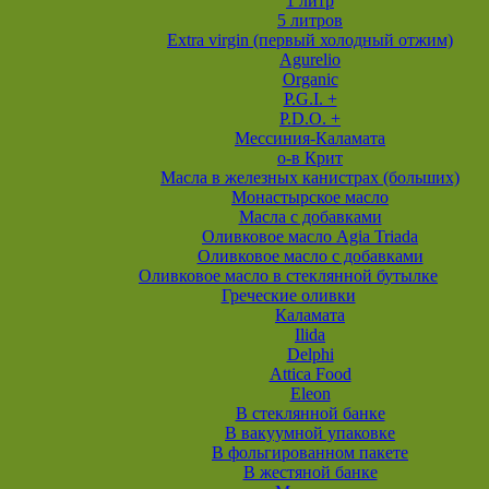
1 литр
5 литров
Extra virgin (первый холодный отжим)
Agurelio
Organic
P.G.I. +
P.D.O. +
Мессиния-Каламата
о-в Крит
Масла в железных канистрах (больших)
Монастырское масло
Масла с добавками
Оливковое масло Agia Triada
Оливковое масло с добавками
Оливковое масло в стеклянной бутылке
Греческие оливки
Каламата
Ilida
Delphi
Attica Food
Eleon
В стеклянной банке
В вакуумной упаковке
В фольгированном пакете
В жестяной банке