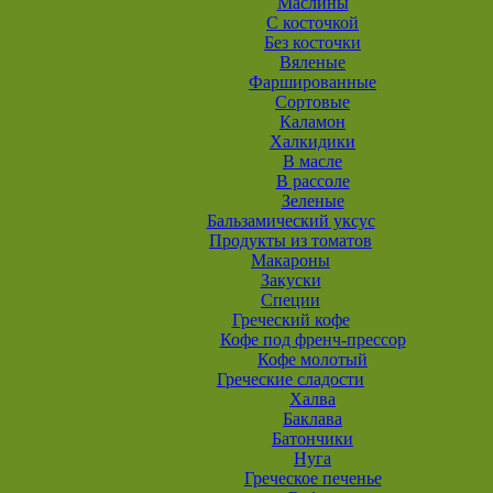
Маслины
С косточкой
Без косточки
Вяленые
Фаршированные
Сортовые
Каламон
Халкидики
В масле
В рассоле
Зеленые
Бальзамический уксус
Продукты из томатов
Макароны
Закуски
Специи
Греческий кофе
Кофе под френч-прессор
Кофе молотый
Греческие сладости
Халва
Баклава
Батончики
Нуга
Греческое печенье