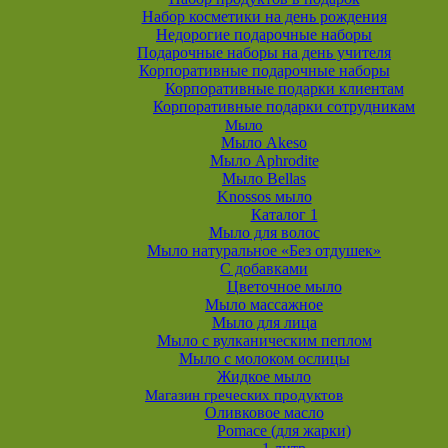
Набор косметики на день рождения
Недорогие подарочные наборы
Подарочные наборы на день учителя
Корпоративные подарочные наборы
Корпоративные подарки клиентам
Корпоративные подарки сотрудникам
Мыло
Мыло Akeso
Мыло Aphrodite
Мыло Bellas
Knossos мыло
Каталог 1
Мыло для волос
Мыло натуральное «Без отдушек»
С добавками
Цветочное мыло
Мыло массажное
Мыло для лица
Мыло с вулканическим пеплом
Мыло с молоком ослицы
Жидкое мыло
Магазин греческих продуктов
Оливковое масло
Pomace (для жарки)