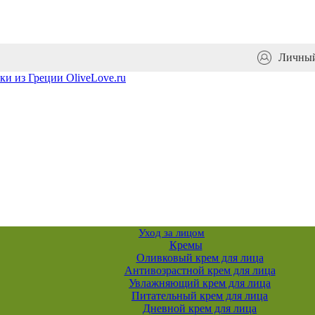
Личный
Уход за лицом
Кремы
Оливковый крем для лица
Антивозрастной крем для лица
Увлажняющий крем для лица
Питательный крем для лица
Дневной крем для лица