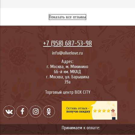
Показать все отзывы
+7 (958) 687-53-98
info@olivelove.ru
Адрес:
г.
Москва
,
м. Мякинино
66-й км. МКАД
г.
Москва
,
ул. Барышиха
39а
Торговый центр BOX CITY
Принимаем к оплате: