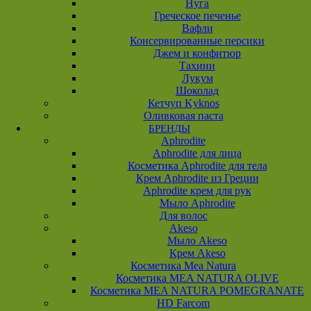
Нуга
Греческое печенье
Вафли
Консервированные персики
Джем и конфитюр
Тахини
Лукум
Шоколад
Кетчуп Kyknos
Оливковая паста
БРЕНДЫ
Aphrodite
Aphrodite для лица
Косметика Aphrodite для тела
Крем Aphrodite из Греции
Aphrodite крем для рук
Мыло Aphrodite
Для волос
Akeso
Мыло Akeso
Крем Akeso
Косметика Mea Natura
Косметика MEA NATURA OLIVE
Косметика MEA NATURA POMEGRANATE
HD Farcom