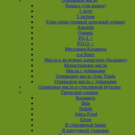
Оливковое масло
Pomace (для жарки)
1 литр
5 литров
Extra virgin (первый холодный отжим)
Agurelio
Organic
P.G.I. +
P.D.O. +
Мессиния-Каламата
о-в Крит
Масла в железных канистрах (больших)
Монастырское масло
Масла с добавками
Оливковое масло Agia Triada
Оливковое масло с добавками
Оливковое масло в стеклянной бутылке
Греческие оливки
Каламата
Ilida
Delphi
Attica Food
Eleon
В стеклянной банке
В вакуумной упаковке