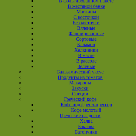
В фольгированном пакете
В жестяной банке
Маслины
С косточкой
Без косточки
Вяленые
Фаршированные
Сортовые
Каламон
Халкидики
В масле
В рассоле
Зеленые
Бальзамический уксус
Продукты из томатов
Макароны
Закуски
Специи
Греческий кофе
Кофе под френч-прессор
Кофе молотый
Греческие сладости
Халва
Баклава
Батончики