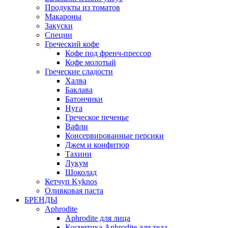
Продукты из томатов
Макароны
Закуски
Специи
Греческий кофе
Кофе под френч-прессор
Кофе молотый
Греческие сладости
Халва
Баклава
Батончики
Нуга
Греческое печенье
Вафли
Консервированные персики
Джем и конфитюр
Тахини
Лукум
Шоколад
Кетчуп Kyknos
Оливковая паста
БРЕНДЫ
Aphrodite
Aphrodite для лица
Косметика Aphrodite для тела