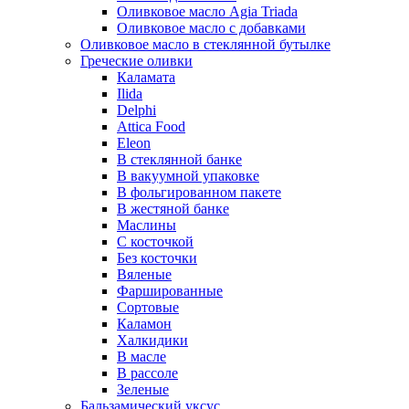
Оливковое масло Agia Triada
Оливковое масло с добавками
Оливковое масло в стеклянной бутылке
Греческие оливки
Каламата
Ilida
Delphi
Attica Food
Eleon
В стеклянной банке
В вакуумной упаковке
В фольгированном пакете
В жестяной банке
Маслины
С косточкой
Без косточки
Вяленые
Фаршированные
Сортовые
Каламон
Халкидики
В масле
В рассоле
Зеленые
Бальзамический уксус