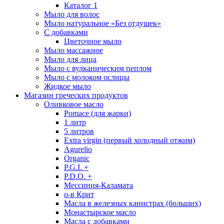
Каталог 1
Мыло для волос
Мыло натуральное «Без отдушек»
С добавками
Цветочное мыло
Мыло массажное
Мыло для лица
Мыло с вулканическим пеплом
Мыло с молоком ослицы
Жидкое мыло
Магазин греческих продуктов
Оливковое масло
Pomace (для жарки)
1 литр
5 литров
Extra virgin (первый холодный отжим)
Agurelio
Organic
P.G.I. +
P.D.O. +
Мессиния-Каламата
о-в Крит
Масла в железных канистрах (больших)
Монастырское масло
Масла с добавками