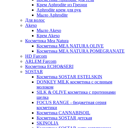
Крем Aphrodite из Греции
Aphrodite крем для рук
Мыло Aphrodite
Для волос
Akeso
Мыло Akeso
Крем Akeso
Косметика Mea Natura
Косметика MEA NATURA OLIVE
Косметика MEA NATURA POMEGRANATE
HD Farcom
ARLEM Farcom
Косметика ECHO&SERI
SOSTAR
Косметика SOSTAR ESTELSKIN
DONKEY MILK косметика с ослиным
молоком
SILK & OLIVE косметика с протеинами
шелка
FOCUS RANGE - бюджетная серия
косметики
Косметика CANNABISOIL
Косметика SOSTAR детская
SKINOLIA