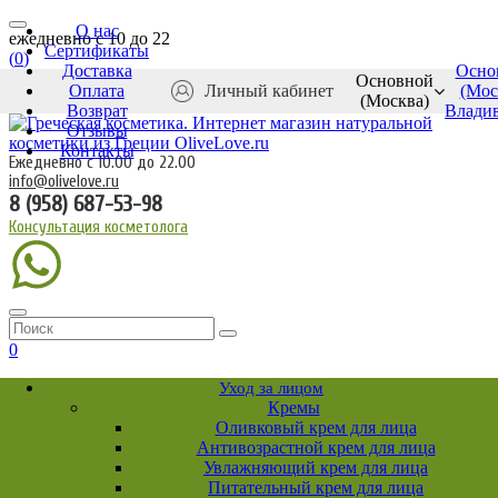
О нас
ежедневно c 10 до 22
Сертификаты
(
0
)
Доставка
Осно
Основной
Оплата
Личный кабинет
(Мос
(Москва)
Возврат
Влади
Отзывы
Контакты
Ежедневно с 10.00 до 22.00
info@olivelove.ru
8 (958) 687-53-98
Консультация косметолога
0
Уход за лицом
Кремы
Оливковый крем для лица
Антивозрастной крем для лица
Увлажняющий крем для лица
Питательный крем для лица