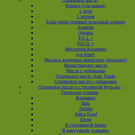
Оливковое масло
Pomace (для жарки)
1 литр
5 литров
Extra virgin (первый холодный отжим)
Agurelio
Organic
P.G.I. +
P.D.O. +
Мессиния-Каламата
о-в Крит
Масла в железных канистрах (больших)
Монастырское масло
Масла с добавками
Оливковое масло Agia Triada
Оливковое масло с добавками
Оливковое масло в стеклянной бутылке
Греческие оливки
Каламата
Ilida
Delphi
Attica Food
Eleon
В стеклянной банке
В вакуумной упаковке