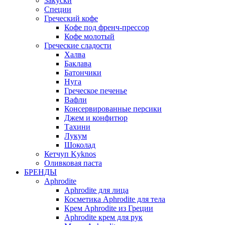
Закуски
Специи
Греческий кофе
Кофе под френч-прессор
Кофе молотый
Греческие сладости
Халва
Баклава
Батончики
Нуга
Греческое печенье
Вафли
Консервированные персики
Джем и конфитюр
Тахини
Лукум
Шоколад
Кетчуп Kyknos
Оливковая паста
БРЕНДЫ
Aphrodite
Aphrodite для лица
Косметика Aphrodite для тела
Крем Aphrodite из Греции
Aphrodite крем для рук