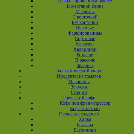
В фольгированном пакете
В жестяной банке
Маслины
С косточкой
Без косточки
Вяленые
Фаршированные
Сортовые
Каламон
Халкидики
В масле
В рассоле
Зеленые
Бальзамический уксус
Продукты из томатов
Макароны
Закуски
Специи
Греческий кофе
Кофе под френч-прессор
Кофе молотый
Греческие сладости
Халва
Баклава
Батончики