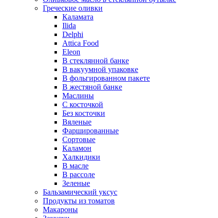
Греческие оливки
Каламата
Ilida
Delphi
Attica Food
Eleon
В стеклянной банке
В вакуумной упаковке
В фольгированном пакете
В жестяной банке
Маслины
С косточкой
Без косточки
Вяленые
Фаршированные
Сортовые
Каламон
Халкидики
В масле
В рассоле
Зеленые
Бальзамический уксус
Продукты из томатов
Макароны