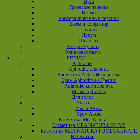
Нуга
Греческое печенье
Вафли
Консервированные персики
Джем и конфитюр
Тахини
Лукум
Шоколад
Кетчуп Kyknos
Оливковая паста
БРЕНДЫ
Aphrodite
Aphrodite для лица
Косметика Aphrodite для тела
Крем Aphrodite из Греции
Aphrodite крем для рук
Мыло Aphrodite
Для волос
Akeso
Мыло Akeso
Крем Akeso
Косметика Mea Natura
Косметика MEA NATURA OLIVE
Косметика MEA NATURA POMEGRANATE
HD Farcom