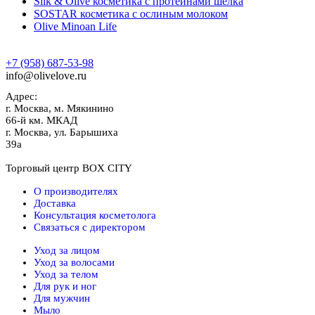
Silk & Olive косметика с протеинами шелка
SOSTAR косметика с ослиным молоком
Olive Minoan Life
+7 (958) 687-53-98
info@olivelove.ru
Адрес:
г.
Москва
,
м. Мякинино
66-й км. МКАД
г.
Москва
,
ул. Барышиха
39а
Торговый центр BOX CITY
О производителях
Доставка
Консультация косметолога
Связаться с директором
Уход за лицом
Уход за волосами
Уход за телом
Для рук и ног
Для мужчин
Мыло