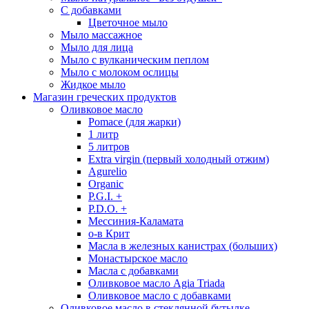
С добавками
Цветочное мыло
Мыло массажное
Мыло для лица
Мыло с вулканическим пеплом
Мыло с молоком ослицы
Жидкое мыло
Магазин греческих продуктов
Оливковое масло
Pomace (для жарки)
1 литр
5 литров
Extra virgin (первый холодный отжим)
Agurelio
Organic
P.G.I. +
P.D.O. +
Мессиния-Каламата
о-в Крит
Масла в железных канистрах (больших)
Монастырское масло
Масла с добавками
Оливковое масло Agia Triada
Оливковое масло с добавками
Оливковое масло в стеклянной бутылке