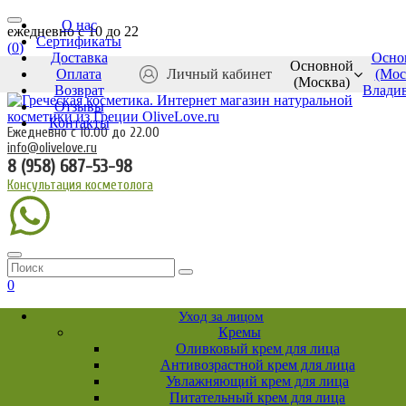
О нас
ежедневно c 10 до 22
Сертификаты
(
0
)
Доставка
Осно
Основной
Оплата
Личный кабинет
(Мос
(Москва)
Возврат
Влади
Отзывы
Контакты
Ежедневно с 10.00 до 22.00
info@olivelove.ru
8 (958) 687-53-98
Консультация косметолога
0
Уход за лицом
Кремы
Оливковый крем для лица
Антивозрастной крем для лица
Увлажняющий крем для лица
Питательный крем для лица